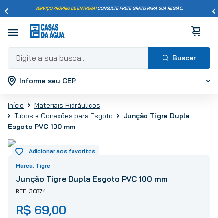
SERVIÇO PRÓPRIO DE ENTREGA!
CONSULTE FRETE GRÁTIS PARA SUA REGIÃO.
Digite a sua busca...
Informe seu CEP
Termos mais buscados
1
º
pisos
Materiais Hidráulicos
2
º
porcelanato
Junção Tigre Dupla
Tubos e Conexões para Esgoto
3
º
piso
Esgoto PVC 100 mm
4
º
revestimento
5
º
vaso sanitário
Tigre
6
º
torneira
Junção Tigre Dupla Esgoto PVC 100 mm
7
º
chuveiro
30874
8
º
cimento
R$
69
,
00
9
º
telha