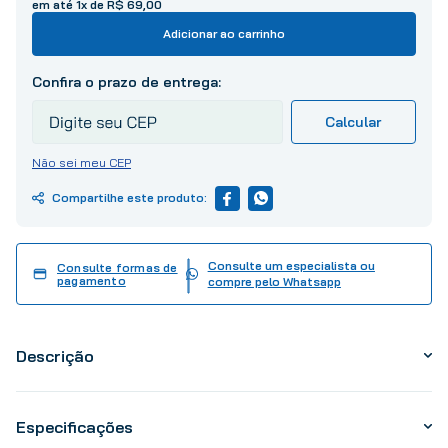
em até
1
x de
R$
69
,
00
10
º
tinta
Adicionar ao carrinho
Não sei meu CEP
Consulte um especialista ou
Consulte formas de
pagamento
compre pelo Whatsapp
Descrição
Especificações