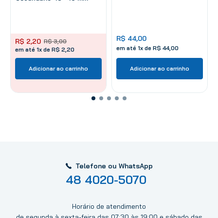
R$
44
,
00
R$
2
,
20
R$
3
,
00
em até
1
x de
R$
44
,
00
em até 1x de R$ 2,20
Adicionar ao carrinho
Adicionar ao carrinho
Telefone ou WhatsApp
48 4020-5070
Horário de atendimento
de segunda à sexta-feira das 07:30 às 19:00 e sábado das