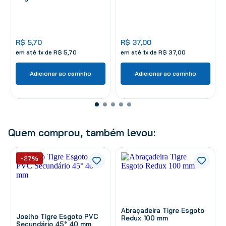
R$
5
,
70
R$
37
,
00
em até
1
x de
R$
5
,
70
em até
1
x de
R$
37
,
00
Adicionar ao carrinho
Adicionar ao carrinho
Quem comprou, também levou:
-27%
Abraçadeira Tigre Esgoto
Joelho Tigre Esgoto PVC
Redux 100 mm
Secundário 45° 40 mm