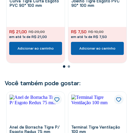
Curva Tigre Curta Esgoto
Joelho Tigre Esgoto PVC
PVC 90° 100 mm
90° 100 mm
R$
21
,
00
R$
7
,
50
R$
29
,
00
R$
10
,
00
em até 1x de R$ 21,00
em até 1x de R$ 7,50
Adicionar ao carrinho
Adicionar ao carrinho
Você também pode gostar:
Anel de Borracha Tigre P/
Terminal Tigre Ventilação
Esgoto Redux 75 mm
100 mm