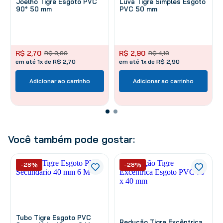
Joelho Tigre Esgoto PVC
Luva Tigre Simples Esgoto
90° 50 mm
PVC 50 mm
R$
2
,
70
R$
2
,
90
R$
3
,
80
R$
4
,
10
em até 1x de R$ 2,70
em até 1x de R$ 2,90
Adicionar ao carrinho
Adicionar ao carrinho
Você também pode gostar:
-28%
-28%
Tubo Tigre Esgoto PVC
Redução Tigre Excêntrica