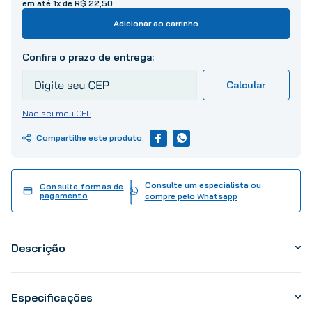
em até
1
x de
R$
22
,
50
10
º
tinta
Adicionar ao carrinho
Não sei meu CEP
Consulte um especialista ou
Consulte formas de
pagamento
compre pelo Whatsapp
Descrição
Especificações