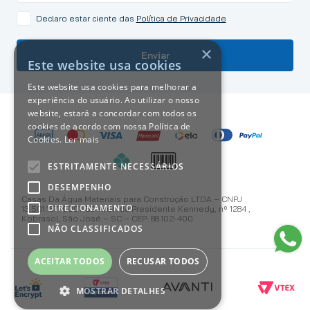
Declaro estar ciente das
Política de Privacidade
×
Enviar
Este website usa cookies
Este website usa cookies para melhorar a
experiência do usuário. Ao utilizar o nosso
website, estará a concordar com todos os
cookies de acordo com nossa Política de
Cookies.
Ler mais
ESTRITAMENTE NECESSÁRIOS
DESEMPENHO
Casas Da Água Materiais para Construção LTDA – CNPJ
DIRECIONAMENTO
13.501.187/0001-59 Avenida Presidente Kennedy, nº 1284 ,
Kobrasol, São José – SC – CEP: 88.102-400
NÃO CLASSIFICADOS
ACEITAR TODOS
RECUSAR TODOS
MOSTRAR DETALHES