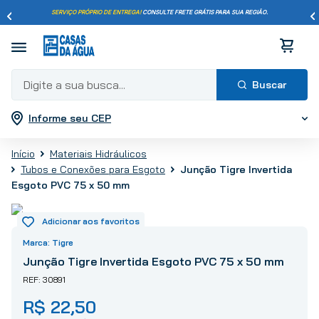
SERVIÇO PRÓPRIO DE ENTREGA!
CONSULTE FRETE GRÁTIS PARA SUA REGIÃO.
Digite a sua busca...
Informe seu CEP
Termos mais buscados
1
º
pisos
Materiais Hidráulicos
2
º
porcelanato
Junção Tigre Invertida
Tubos e Conexões para Esgoto
3
º
piso
Esgoto PVC 75 x 50 mm
4
º
revestimento
5
º
vaso sanitário
Tigre
6
º
torneira
Junção Tigre Invertida Esgoto PVC 75 x 50 mm
7
º
chuveiro
30891
8
º
cimento
R$
22
,
50
9
º
telha