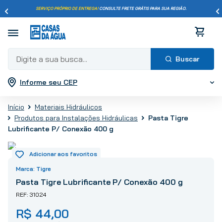
SERVIÇO PRÓPRIO DE ENTREGA!
CONSULTE FRETE GRÁTIS PARA SUA REGIÃO.
Digite a sua busca...
Informe seu CEP
Termos mais buscados
1
º
pisos
Materiais Hidráulicos
2
º
porcelanato
Produtos para Instalações Hidráulicas
Pasta Tigre
3
º
piso
Lubrificante P/ Conexão 400 g
4
º
revestimento
5
º
vaso sanitário
Tigre
6
º
torneira
Pasta Tigre Lubrificante P/ Conexão 400 g
7
º
chuveiro
31024
8
º
cimento
R$
44
,
00
9
º
telha