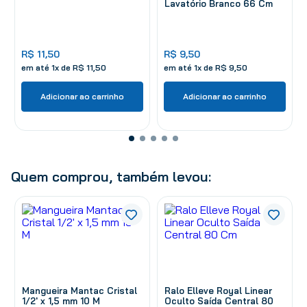
Lavatório Branco 66 Cm
R$
11
,
50
R$
9
,
50
em até
1
x de
R$
11
,
50
em até
1
x de
R$
9
,
50
Adicionar ao carrinho
Adicionar ao carrinho
Quem comprou, também levou:
Mangueira Mantac Cristal
Ralo Elleve Royal Linear
1/2' x 1,5 mm 10 M
Oculto Saída Central 80