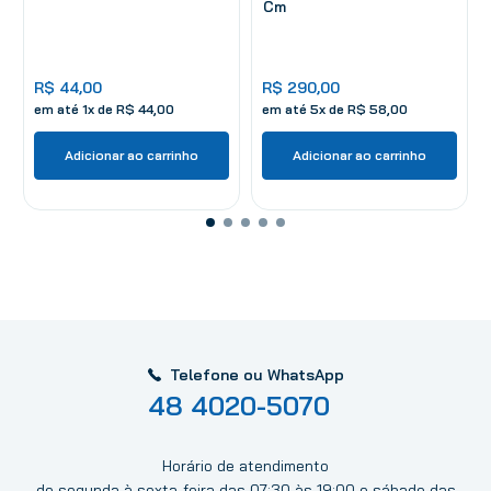
Cm
R$
44
,
00
R$
290
,
00
em até
1
x de
R$
44
,
00
em até
5
x de
R$
58
,
00
Adicionar ao carrinho
Adicionar ao carrinho
Telefone ou WhatsApp
48 4020-5070
Horário de atendimento
de segunda à sexta-feira das 07:30 às 19:00 e sábado das