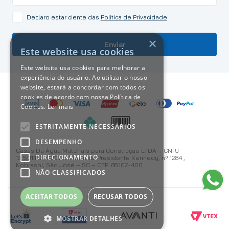
Declaro estar ciente das
Política de Privacidade
×
Enviar
Este website usa cookies
Este website usa cookies para melhorar a
experiência do usuário. Ao utilizar o nosso
website, estará a concordar com todos os
cookies de acordo com nossa Política de
Cookies.
Ler mais
ESTRITAMENTE NECESSÁRIOS
DESEMPENHO
Casas Da Água Materiais para Construção LTDA – CNPJ
DIRECIONAMENTO
13.501.187/0001-59 Avenida Presidente Kennedy, nº 1284 ,
Kobrasol, São José – SC – CEP: 88.102-400
NÃO CLASSIFICADOS
ACEITAR TODOS
RECUSAR TODOS
MOSTRAR DETALHES