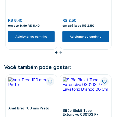
R$
8
,
40
R$
2
,
50
em até
1
x de
R$
8
,
40
em até
1
x de
R$
2
,
50
Adicionar ao carrinho
Adicionar ao carrinho
Você também pode gostar:
Anel Brec 100 mm Preto
Sifão Blukit Tubo
Extensivo 030103 P/