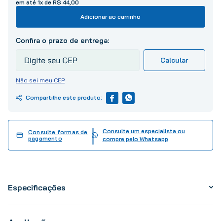
em até
1
x de
R$
44
,
00
10
º
tinta
Adicionar ao carrinho
Não sei meu CEP
Consulte um especialista ou
Consulte formas de
pagamento
compre pelo Whatsapp
Especificações