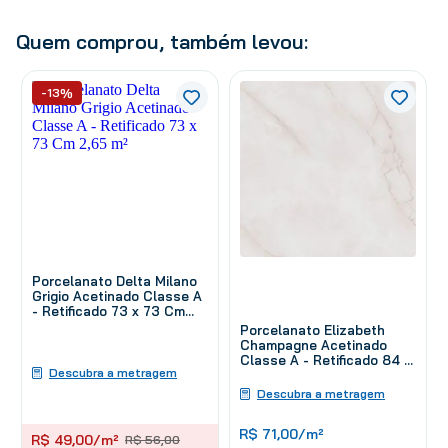
Quem comprou, também levou:
-13%
Porcelanato Delta Milano
Grigio Acetinado Classe A
- Retificado 73 x 73 Cm
2,65 m²
Porcelanato Elizabeth
Champagne Acetinado
Classe A - Retificado 84 x
Descubra a metragem
84 Cm 2,12 m²
Descubra a metragem
R$
71
,
00
/m²
R$
49
,
00
/m²
R$
56
,
00