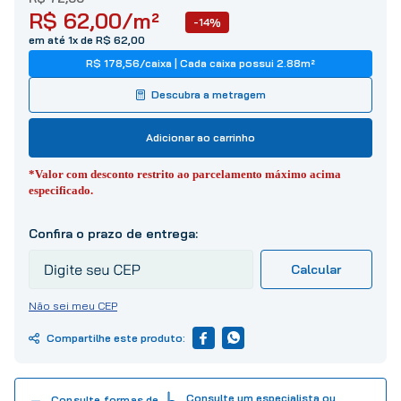
10
º
tinta
R$
62
,
00
/m²
-14%
em até 1x de R$ 62,00
R$ 178,56
/
caixa
| Cada caixa possui
2.88
m²
Descubra a metragem
Adicionar ao carrinho
*Valor com desconto restrito ao parcelamento máximo acima
especificado.
Não sei meu CEP
Consulte um especialista ou
Consulte formas de