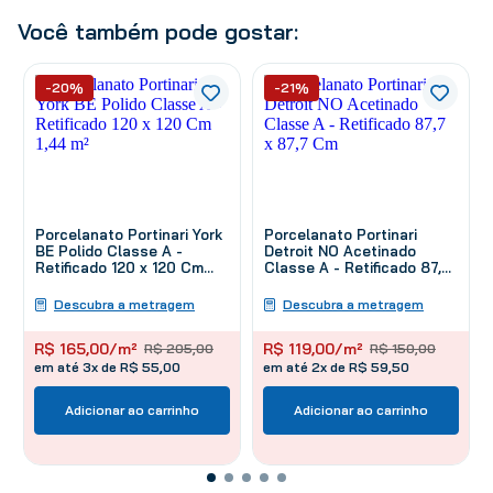
Você também pode gostar:
-20%
-21%
Porcelanato Portinari York
Porcelanato Portinari
BE Polido Classe A -
Detroit NO Acetinado
Retificado 120 x 120 Cm
Classe A - Retificado 87,7
1,44 m²
x 87,7 Cm
Descubra a metragem
Descubra a metragem
R$
165
,
00
/m²
R$
119
,
00
/m²
R$
205
,
00
R$
150
,
00
em até 3x de R$ 55,00
em até 2x de R$ 59,50
Adicionar ao carrinho
Adicionar ao carrinho