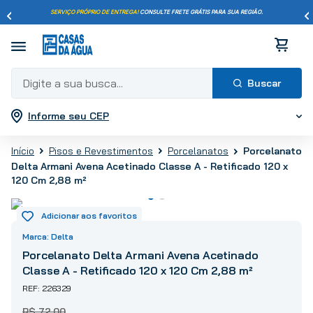
SERVIÇO PRÓPRIO DE ENTREGA!
CONSULTE FRETE GRÁTIS PARA SUA REGIÃO.
Digite a sua busca...
Informe seu CEP
Termos mais buscados
1
º
pisos
Porcelanato
Pisos e Revestimentos
Porcelanatos
2
º
porcelanato
Delta Armani Avena Acetinado Classe A - Retificado 120 x
3
º
piso
120 Cm 2,88 m²
4
º
revestimento
5
º
vaso sanitário
Delta
6
º
chuveiro
Porcelanato Delta Armani Avena Acetinado
7
º
cimento
Classe A - Retificado 120 x 120 Cm 2,88 m²
8
º
torneira
226329
9
º
telha
R$
72
,
00