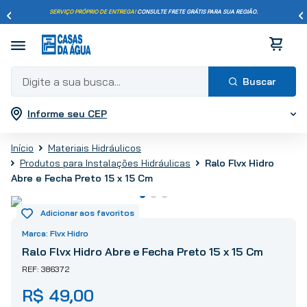
SERVIÇO PRÓPRIO DE ENTREGA!
CONSULTE FRETE GRÁTIS PARA SUA REGIÃO.
Digite a sua busca...
Informe seu CEP
Termos mais buscados
1
º
pisos
Materiais Hidráulicos
2
º
porcelanato
Produtos para Instalações Hidráulicas
Ralo Flvx Hidro
3
º
piso
Abre e Fecha Preto 15 x 15 Cm
4
º
revestimento
5
º
vaso sanitário
Flvx Hidro
6
º
chuveiro
Ralo Flvx Hidro Abre e Fecha Preto 15 x 15 Cm
7
º
cimento
386372
8
º
torneira
R$
49
,
00
9
º
telha