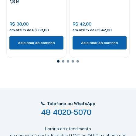
1,8 M
R$
38
,
00
R$
42
,
00
em até
1
x de
R$
38
,
00
em até
1
x de
R$
42
,
00
Adicionar ao carrinho
Adicionar ao carrinho
Telefone ou WhatsApp
48 4020-5070
Horário de atendimento
de segunda à sexta-feira das 07:30 às 19:00 e sábado das