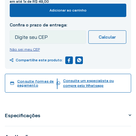
em até
1
x de
R$
49
,
00
10
º
tinta
Adicionar ao carrinho
Não sei meu CEP
Consulte um especialista ou
Consulte formas de
pagamento
compre pelo Whatsapp
Especificações