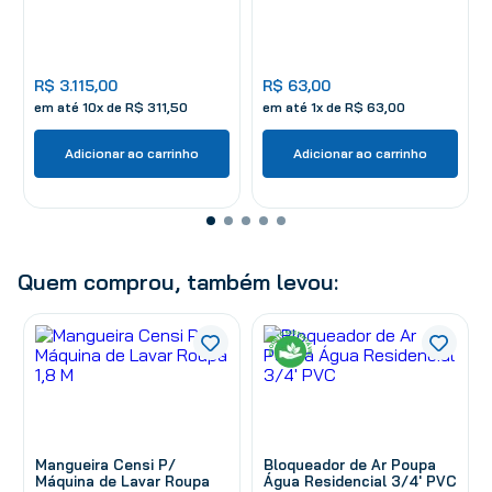
R$
3
.
115
,
00
R$
63
,
00
em até
10
x de
R$
311
,
50
em até
1
x de
R$
63
,
00
Adicionar ao carrinho
Adicionar ao carrinho
Quem comprou, também levou:
Mangueira Censi P/
Bloqueador de Ar Poupa
Máquina de Lavar Roupa
Água Residencial 3/4' PVC