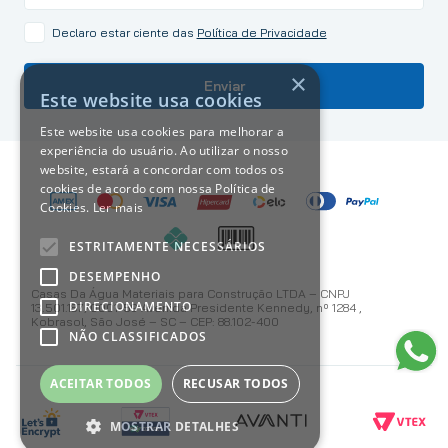
Declaro estar ciente das
Política de Privacidade
×
Enviar
Este website usa cookies
Este website usa cookies para melhorar a
experiência do usuário. Ao utilizar o nosso
website, estará a concordar com todos os
cookies de acordo com nossa Política de
Cookies.
Ler mais
ESTRITAMENTE NECESSÁRIOS
DESEMPENHO
Casas Da Água Materiais para Construção LTDA – CNPJ
DIRECIONAMENTO
13.501.187/0001-59 Avenida Presidente Kennedy, nº 1284 ,
Kobrasol, São José – SC – CEP: 88.102-400
NÃO CLASSIFICADOS
ACEITAR TODOS
RECUSAR TODOS
MOSTRAR DETALHES