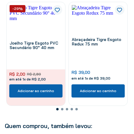
-29%
Abraçadeira Tigre Esgoto
Joelho Tigre Esgoto PVC
Redux 75 mm
Secundário 90° 40 mm
R$
39
,
00
R$
2
,
00
R$
2
,
80
em até
1
x de
R$
39
,
00
em até 1x de R$ 2,00
Adicionar ao carrinho
Adicionar ao carrinho
Quem comprou, também levou: