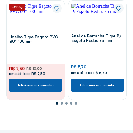
-25%
Anel de Borracha Tigre P/
Joelho Tigre Esgoto PVC
Esgoto Redux 75 mm
90° 100 mm
R$
5
,
70
R$
7
,
50
R$
10
,
00
em até
1
x de
R$
5
,
70
em até 1x de R$ 7,50
Adicionar ao carrinho
Adicionar ao carrinho