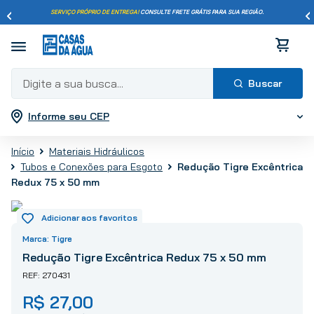
SERVIÇO PRÓPRIO DE ENTREGA!
CONSULTE FRETE GRÁTIS PARA SUA REGIÃO.
Digite a sua busca...
Informe seu CEP
Termos mais buscados
1
º
pisos
Materiais Hidráulicos
2
º
porcelanato
Redução Tigre Excêntrica
Tubos e Conexões para Esgoto
3
º
piso
Redux 75 x 50 mm
4
º
revestimento
5
º
vaso sanitário
Tigre
6
º
torneira
Redução Tigre Excêntrica Redux 75 x 50 mm
7
º
cimento
270431
8
º
chuveiro
R$
27
,
00
9
º
telha