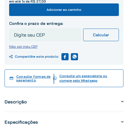
em até
1
x de
R$
27
,
00
10
º
tinta
Adicionar ao carrinho
Não sei meu CEP
Consulte um especialista ou
Consulte formas de
pagamento
compre pelo Whatsapp
Descrição
Especificações