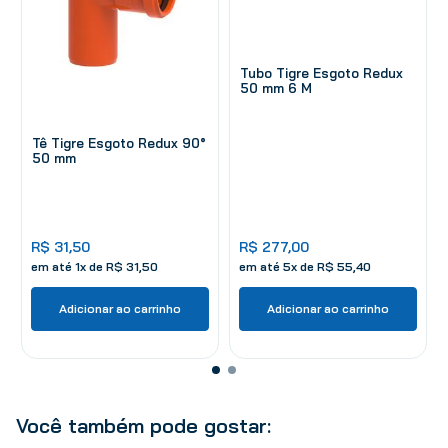
Tubo Tigre Esgoto Redux
50 mm 6 M
Tê Tigre Esgoto Redux 90°
50 mm
R$
31
,
50
R$
277
,
00
em até
1
x de
R$
31
,
50
em até
5
x de
R$
55
,
40
Adicionar ao carrinho
Adicionar ao carrinho
Você também pode gostar: