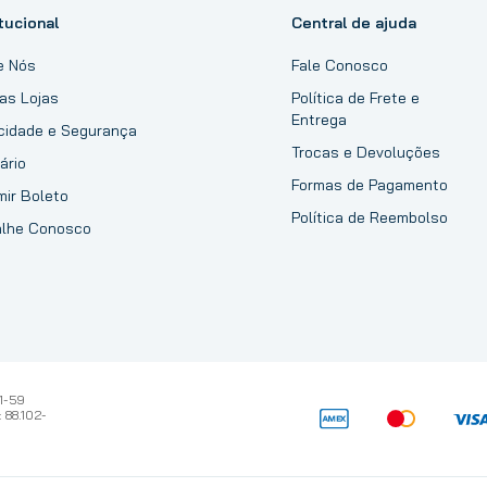
tucional
Central de ajuda
e Nós
Fale Conosco
as Lojas
Política de Frete e
Entrega
acidade e Segurança
Trocas e Devoluções
ário
Formas de Pagamento
mir Boleto
Política de Reembolso
alhe Conosco
1-59
 88.102-