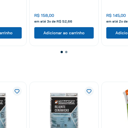
R$
158
,
00
R$
145
,
00
em até
3
x de
R$
52
,
66
em até
2
x d
arrinho
Adicionar ao carrinho
Adicio