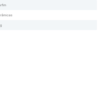
rfim
râmicas
Kg