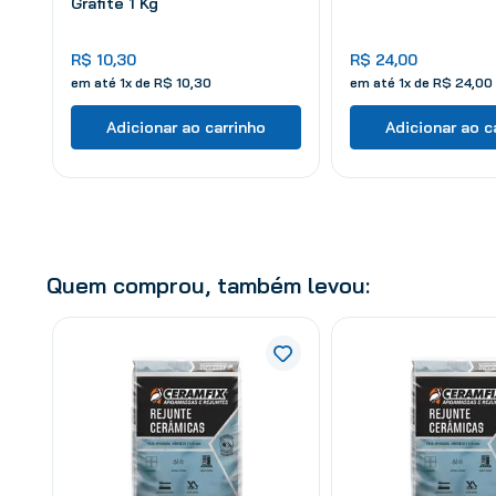
Grafite 1 Kg
R$
10
,
30
R$
24
,
00
em até
1
x de
R$
10
,
30
em até
1
x de
R$
24
,
00
Adicionar ao carrinho
Adicionar ao c
Quem comprou, também levou: