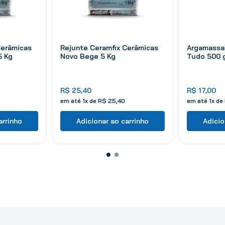
Cerâmicas
Rejunte Ceramfix Cerâmicas
Argamassa 
5 Kg
Novo Bege 5 Kg
Tudo 500 
R$
25
,
40
R$
17
,
00
em até
1
x de
R$
25
,
40
em até
1
x de
arrinho
Adicionar ao carrinho
Adicio