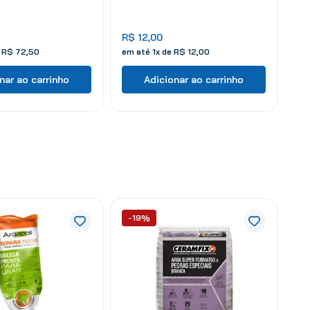
R$
12
,
00
e
R$
72
,
50
em até
1
x de
R$
12
,
00
nar ao carrinho
Adicionar ao carrinho
-19%