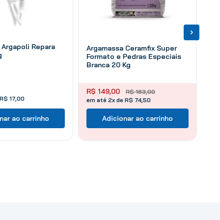
Argapoli Repara
Argamassa Ceramfix Super
g
Formato e Pedras Especiais
Branca 20 Kg
R$
149
,
00
R$
183
,
00
R$
17
,
00
em até 2x de R$ 74,50
nar ao carrinho
Adicionar ao carrinho