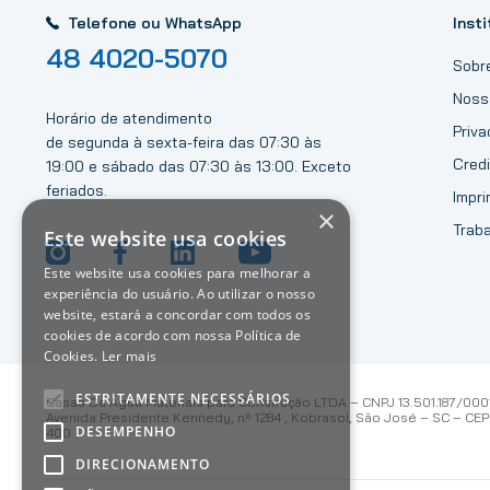
Telefone ou WhatsApp
Insti
48 4020-5070
Sobr
Noss
Horário de atendimento
Priv
de segunda à sexta-feira das 07:30 às
Credi
19:00 e sábado das 07:30 às 13:00. Exceto
feriados.
Impri
×
Trab
Este website usa cookies
Este website usa cookies para melhorar a
experiência do usuário. Ao utilizar o nosso
website, estará a concordar com todos os
cookies de acordo com nossa Política de
Cookies.
Ler mais
ESTRITAMENTE NECESSÁRIOS
Casas Da Água Materiais para Construção LTDA – CNPJ 13.501.187/000
Avenida Presidente Kennedy, nº 1284 , Kobrasol, São José – SC – CEP:
DESEMPENHO
400
DIRECIONAMENTO