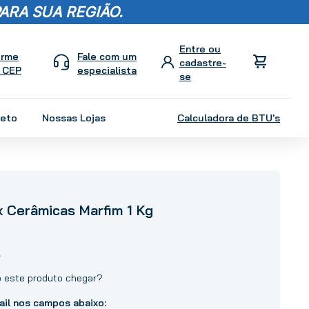
ARA SUA REGIÃO.
orme
Fale com um
 CEP
especialista
leto
Nossas Lojas
Calculadora de BTU's
x Cerâmicas Marfim 1 Kg