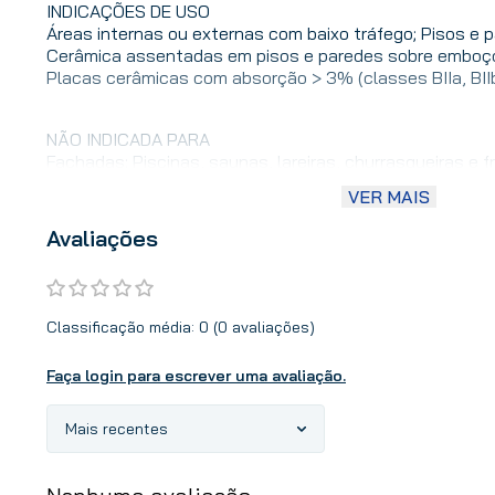
INDICAÇÕES DE USO
Áreas internas ou externas com baixo tráfego; Pisos e 
Cerâmica assentadas em pisos e paredes sobre emboço
Placas cerâmicas com absorção > 3% (classes BIIa, BIIb 
NÃO INDICADA PARA
Fachadas; Piscinas, saunas, lareiras, churrasqueiras e fr
aquecidas; Áreas de alto tráfego de pessoas ou veículos
VER MAIS
sobre rejunte; Porcelanatos, pedras naturais, blocos de 
porcelana; Rejuntamento de cerâmicas tipo “quarter” o
Avaliações
sulcos na superfície de placas;
O Rejunte Cerâmicas é uma argamassa de rejuntamento 
cerâmicas, de fácil aplicação e excelente aderência e r
Classificação média: 0
(0 avaliações)
contém areia em sua composição, e por isso oferece um
uniformes e permanentes.
Faça login para escrever uma avaliação.
Mais recentes