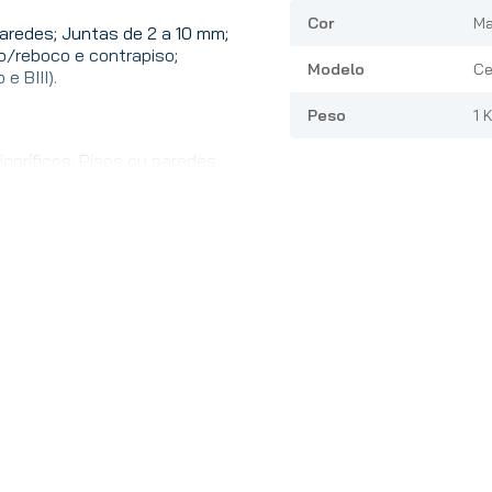
Cor
Ma
paredes; Juntas de 2 a 10 mm;
/reboco e contrapiso;
Modelo
Ce
e BIII).
Peso
1 
igoríficos; Pisos ou paredes
; Aplicação tipo rejunte
vidro, pastilhas de vidro ou
u qualquer preenchimento de
Tipo I para placas
esistência mecânica. Não
 acabamento liso, cores