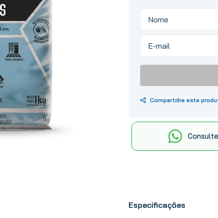
10
º
tinta
Consulte
Especificações