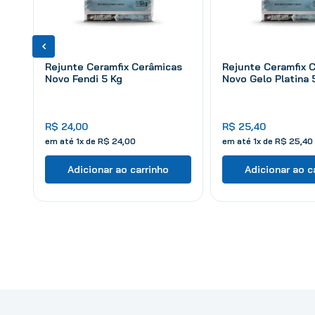
Rejunte Ceramfix Cerâmicas
Rejunte Ceramfix 
Novo Fendi 5 Kg
Novo Gelo Platina 
R$
24
,
00
R$
25
,
40
em até
1
x de
R$
24
,
00
em até
1
x de
R$
25
,
40
Adicionar ao carrinho
Adicionar ao c