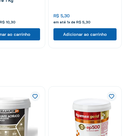
é 1 Kg
R$
5
,
30
R$
10
,
30
em até
1
x de
R$
5
,
30
nar ao carrinho
Adicionar ao carrinho