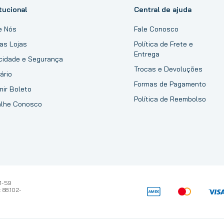
tucional
Central de ajuda
e Nós
Fale Conosco
as Lojas
Política de Frete e
Entrega
acidade e Segurança
Trocas e Devoluções
ário
Formas de Pagamento
mir Boleto
Política de Reembolso
alhe Conosco
1-59
 88.102-