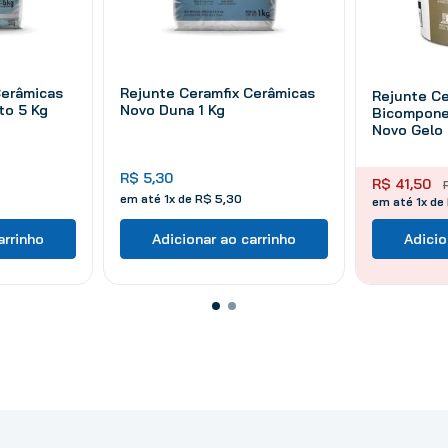
Cerâmicas
Rejunte Ceramfix Cerâmicas
Rejunte Ce
to 5 Kg
Novo Duna 1 Kg
Bicompone
Novo Gelo 
R$
5
,
30
R$
41
,
50
em até
1
x de
R$
5
,
30
em até 1x de
arrinho
Adicionar ao carrinho
Adicio