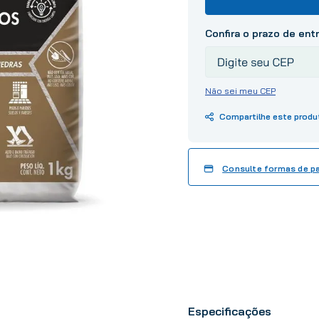
10
º
tinta
Não sei meu CEP
Consulte formas de 
Especificações