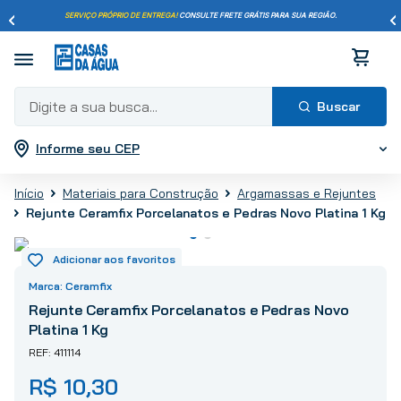
SERVIÇO PRÓPRIO DE ENTREGA!
CONSULTE FRETE GRÁTIS PARA SUA REGIÃO.
Digite a sua busca...
Informe seu CEP
Termos mais buscados
1
º
pisos
Materiais para Construção
Argamassas e Rejuntes
2
º
porcelanato
Rejunte Ceramfix Porcelanatos e Pedras Novo Platina 1 Kg
3
º
piso
4
º
revestimento
5
º
vaso sanitário
Ceramfix
6
º
torneira
Rejunte Ceramfix Porcelanatos e Pedras Novo
Platina 1 Kg
7
º
chuveiro
411114
8
º
cimento
R$
10
,
30
9
º
telha