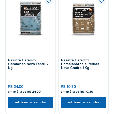
Rejunte Ceramfix
Rejunte Ceramfix
Cerâmicas Novo Fendi 5
Porcelanatos e Pedras
Kg
Novo Grafite 1 Kg
R$
24
,
00
R$
10
,
30
em até
1
x de
R$
24
,
00
em até
1
x de
R$
10
,
30
Adicionar ao carrinho
Adicionar ao carrinho