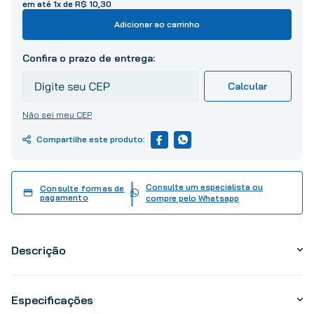
10
º
tinta
em até
1
x de
R$
10
,
30
Adicionar ao carrinho
Não sei meu CEP
Consulte um especialista ou
Consulte formas de
pagamento
compre pelo Whatsapp
Descrição
Especificações