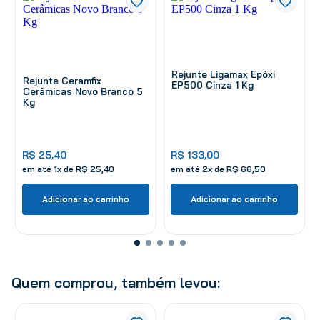
Rejunte Ligamax Epóxi
Rejunte Ceramfix
EP500 Cinza 1 Kg
Cerâmicas Novo Branco 5
Kg
R$
25
,
40
R$
133
,
00
em até
1
x de
R$
25
,
40
em até
2
x de
R$
66
,
50
Adicionar ao carrinho
Adicionar ao carrinho
Quem comprou, também levou: