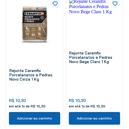
Rejunte Ceramfix
Porcelanatos e Pedras
Novo Bege Claro 1 Kg
Rejunte Ceramfix
Porcelanatos e Pedras
Novo Cinza 1 Kg
R$
10
,
30
R$
10
,
30
em até
1
x de
R$
10
,
30
em até
1
x de
R$
10
,
30
Adicionar ao carrinho
Adicionar ao carrinho