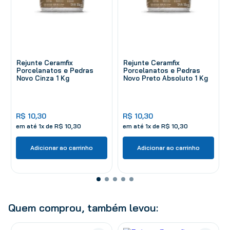
Rejunte Ceramfix
Rejunte Ceramfix
Porcelanatos e Pedras
Porcelanatos e Pedras
Novo Cinza 1 Kg
Novo Preto Absoluto 1 Kg
R$
10
,
30
R$
10
,
30
em até
1
x de
R$
10
,
30
em até
1
x de
R$
10
,
30
Adicionar ao carrinho
Adicionar ao carrinho
Quem comprou, também levou: