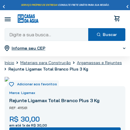
SERVIÇO PRÓPRIO DE ENTREGA!
CONSULTE FRETE GRÁTIS PARA SUA REGIÃO.
Digite a sua busca...
Informe seu CEP
Termos mais buscados
1
º
pisos
Materiais para Construção
Argamassas e Rejuntes
2
º
porcelanato
Rejunte Ligamax Total Branco Plus 3 Kg
3
º
piso
4
º
revestimento
5
º
vaso sanitário
Ligamax
6
º
chuveiro
Rejunte Ligamax Total Branco Plus 3 Kg
7
º
cimento
411561
8
º
torneira
R$
30
,
00
9
º
telha
em até
1
x de
R$
30
,
00