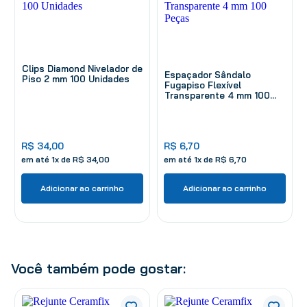
Clips Diamond Nivelador de
Espaçador Sândalo
Piso 2 mm 100 Unidades
Fugapiso Flexível
Transparente 4 mm 100
Peças
R$
34
,
00
R$
6
,
70
em até
1
x de
R$
34
,
00
em até
1
x de
R$
6
,
70
Adicionar ao carrinho
Adicionar ao carrinho
Você também pode gostar: