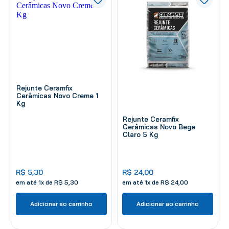
Rejunte Ceramfix
Cerâmicas Novo Creme 1
Kg
Rejunte Ceramfix
Cerâmicas Novo Bege
Claro 5 Kg
R$
5
,
30
R$
24
,
00
em até
1
x de
R$
5
,
30
em até
1
x de
R$
24
,
00
Adicionar ao carrinho
Adicionar ao carrinho