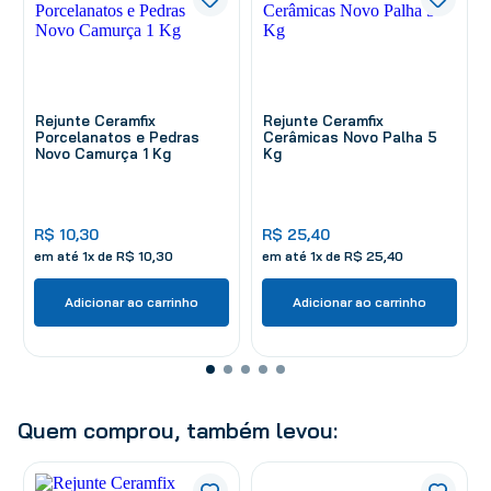
Rejunte Ceramfix
Rejunte Ceramfix
Porcelanatos e Pedras
Cerâmicas Novo Palha 5
Novo Camurça 1 Kg
Kg
R$
10
,
30
R$
25
,
40
em até
1
x de
R$
10
,
30
em até
1
x de
R$
25
,
40
Adicionar ao carrinho
Adicionar ao carrinho
Quem comprou, também levou: