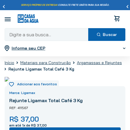
SERVIÇO PRÓPRIO DE ENTREGA!
CONSULTE FRETE GRÁTIS PARA SUA REGIÃO.
Digite a sua busca...
Informe seu CEP
Termos mais buscados
1
º
pisos
Materiais para Construção
Argamassas e Rejuntes
2
º
porcelanato
Rejunte Ligamax Total Café 3 Kg
3
º
piso
4
º
revestimento
5
º
vaso sanitário
Ligamax
6
º
torneira
Rejunte Ligamax Total Café 3 Kg
7
º
chuveiro
411567
8
º
cimento
R$
37
,
00
9
º
telha
em até
1
x de
R$
37
,
00