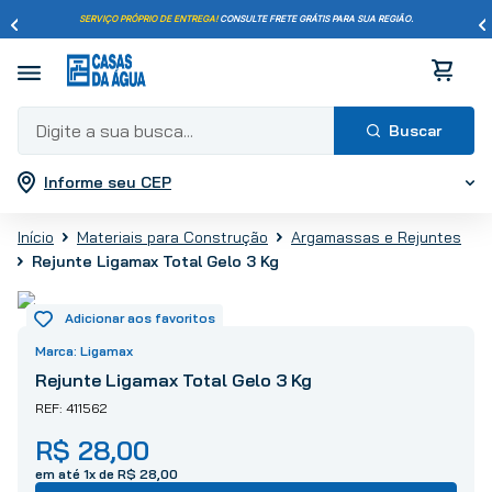
SERVIÇO PRÓPRIO DE ENTREGA!
CONSULTE FRETE GRÁTIS PARA SUA REGIÃO.
Digite a sua busca...
Informe seu CEP
Termos mais buscados
1
º
pisos
Materiais para Construção
Argamassas e Rejuntes
2
º
porcelanato
Rejunte Ligamax Total Gelo 3 Kg
3
º
piso
4
º
revestimento
5
º
vaso sanitário
Ligamax
6
º
torneira
Rejunte Ligamax Total Gelo 3 Kg
7
º
cimento
411562
8
º
chuveiro
R$
28
,
00
9
º
telha
em até
1
x de
R$
28
,
00