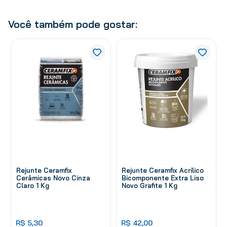
Você também pode gostar:
Rejunte Ceramfix
Rejunte Ceramfix Acrílico
Cerâmicas Novo Cinza
Bicomponente Extra Liso
Claro 1 Kg
Novo Grafite 1 Kg
R$
5
,
30
R$
42
,
00