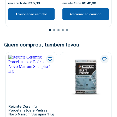
em até
1
x de
R$
5
,
30
em até
1
x de
R$
42
,
00
Adicionar ao carrinho
Adicionar ao carrinho
Quem comprou, também levou:
Rejunte Ceramfix
Porcelanatos e Pedras
Novo Marrom Sucupira 1 Kg