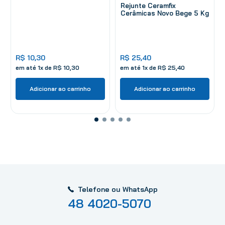
Rejunte Ceramfix
Cerâmicas Novo Bege 5 Kg
R$
10
,
30
R$
25
,
40
em até
1
x de
R$
10
,
30
em até
1
x de
R$
25
,
40
Adicionar ao carrinho
Adicionar ao carrinho
Telefone ou WhatsApp
48 4020-5070