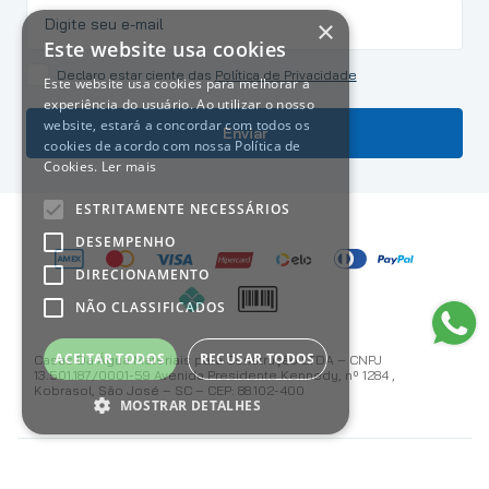
×
Este website usa cookies
Declaro estar ciente das
Política de Privacidade
Este website usa cookies para melhorar a
experiência do usuário. Ao utilizar o nosso
website, estará a concordar com todos os
Enviar
cookies de acordo com nossa Política de
Cookies.
Ler mais
ESTRITAMENTE NECESSÁRIOS
DESEMPENHO
DIRECIONAMENTO
NÃO CLASSIFICADOS
ACEITAR TODOS
RECUSAR TODOS
Casas Da Água Materiais para Construção LTDA – CNPJ
13.501.187/0001-59 Avenida Presidente Kennedy, nº 1284 ,
Kobrasol, São José – SC – CEP: 88.102-400
MOSTRAR DETALHES