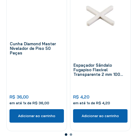
Cunha Diamond Master
Nivelador de Piso 50
Peças
Espaçador Sândalo
Fugapiso Flexível
Transparente 2 mm 100
Peças
R$
36
,
00
R$
4
,
20
em até
1
x de
R$
36
,
00
em até
1
x de
R$
4
,
20
Adicionar ao carrinho
Adicionar ao carrinho