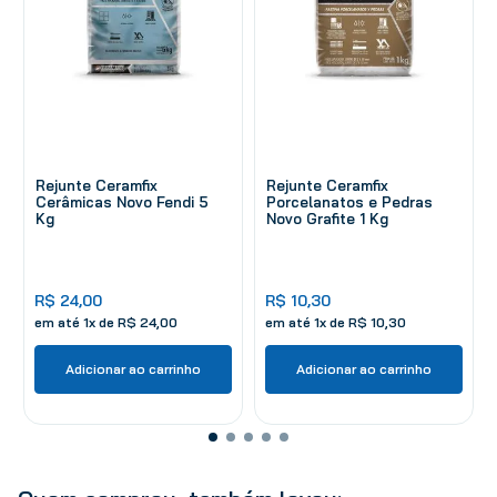
Rejunte Ceramfix
Rejunte Ceramfix
Cerâmicas Novo Fendi 5
Porcelanatos e Pedras
Kg
Novo Grafite 1 Kg
R$
24
,
00
R$
10
,
30
em até
1
x de
R$
24
,
00
em até
1
x de
R$
10
,
30
Adicionar ao carrinho
Adicionar ao carrinho