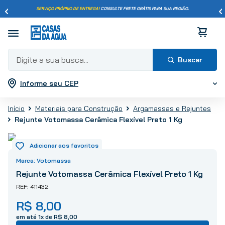
SERVIÇO PRÓPRIO DE ENTREGA!
CONSULTE FRETE GRÁTIS PARA SUA REGIÃO.
Digite a sua busca...
Informe seu CEP
Termos mais buscados
1
º
pisos
Materiais para Construção
Argamassas e Rejuntes
2
º
porcelanato
Rejunte Votomassa Cerâmica Flexível Preto 1 Kg
3
º
piso
4
º
revestimento
5
º
vaso sanitário
Votomassa
6
º
chuveiro
Rejunte Votomassa Cerâmica Flexível Preto 1 Kg
7
º
cimento
411432
8
º
torneira
R$
8
,
00
9
º
telha
em até
1
x de
R$
8
,
00