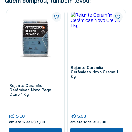
Quem comprou, também levou:
Rejunte Ceramfix
Cerâmicas Novo Creme 1
Kg
Rejunte Ceramfix
Cerâmicas Novo Bege
Claro 1 Kg
R$
5
,
30
R$
5
,
30
em até
1
x de
R$
5
,
30
em até
1
x de
R$
5
,
30