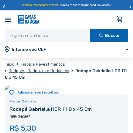
SERVIÇO PRÓPRIO DE ENTREGA!
CONSULTE FRETE GRÁTIS PARA SUA REGIÃO.
Digite a sua busca...
Informe seu CEP
Termos mais buscados
1
º
pisos
Pisos e Revestimentos
2
º
porcelanato
Rodapés, Rodateto e Rodameio
Rodapé Gabriella HDR 111
3
º
piso
8 x 45 Cm
4
º
revestimento
5
º
vaso sanitário
Gabriella
6
º
chuveiro
Rodapé Gabriella HDR 111 8 x 45 Cm
7
º
cimento
240867
8
º
torneira
R$
5
,
30
9
º
telha