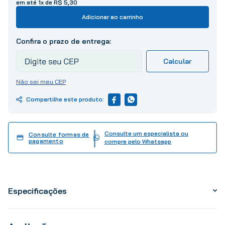
em até
1
x de
R$
5
,
30
10
º
tinta
Adicionar ao carrinho
Não sei meu CEP
Consulte um especialista ou
Consulte formas de
pagamento
compre pelo Whatsapp
Especificações