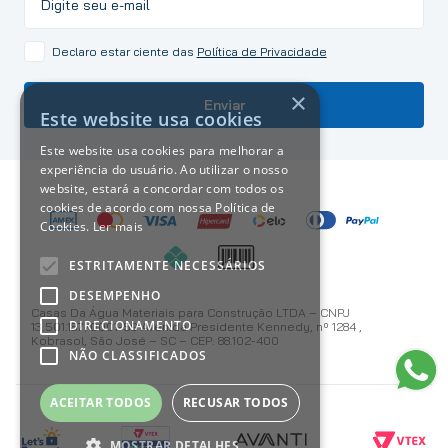
Declaro estar ciente das
Política de Privacidade
×
Enviar
Este website usa cookies
Este website usa cookies para melhorar a
experiência do usuário. Ao utilizar o nosso
website, estará a concordar com todos os
cookies de acordo com nossa Política de
Cookies.
Ler mais
ESTRITAMENTE NECESSÁRIOS
DESEMPENHO
Casas Da Água Materiais para Construção LTDA – CNPJ
DIRECIONAMENTO
13.501.187/0001-59 Avenida Presidente Kennedy, nº 1284 ,
Kobrasol, São José – SC – CEP: 88.102-400
NÃO CLASSIFICADOS
ACEITAR TODOS
RECUSAR TODOS
MOSTRAR DETALHES