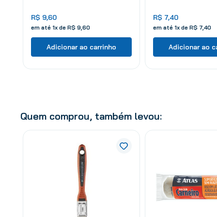
R$
9
,
60
R$
7
,
40
em até
1
x de
R$
9
,
60
em até
1
x de
R$
7
,
40
Adicionar ao carrinho
Adicionar ao c
Quem comprou, também levou: