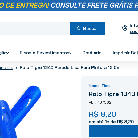
O DE ENTREGA!
CONSULTE FRETE GRÁTIS P
Inf
seu
Termos mais
buscados
ução
Pisos e Revestimentos
Crediário
Imprimir Bo
1
º
pisos
rinchas
Rolo Tigre 1340 Parede Lisa Para Pintura 15 Cm
2
º
porcelanato
3
º
piso
Tigre
4
º
revestimento
Rolo Tigre 1340 
5
º
vaso sanitário
407502
6
º
torneira
R$
8
,
20
7
º
chuveiro
8
º
cimento
em até
1
x de
R$
8
,
20
9
º
telha