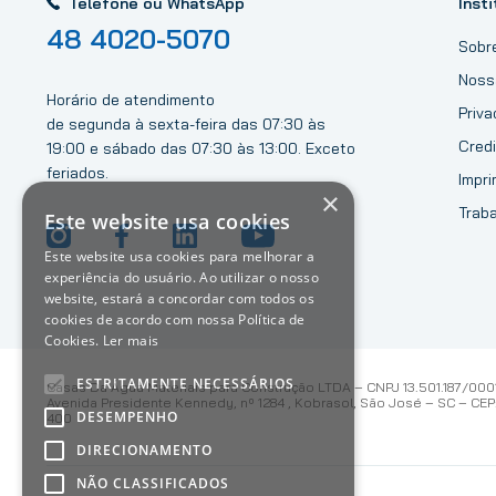
Telefone ou WhatsApp
Insti
48 4020-5070
Sobr
Noss
Horário de atendimento
Priv
de segunda à sexta-feira das 07:30 às
Credi
19:00 e sábado das 07:30 às 13:00. Exceto
feriados.
Impri
×
Trab
Este website usa cookies
Este website usa cookies para melhorar a
experiência do usuário. Ao utilizar o nosso
website, estará a concordar com todos os
cookies de acordo com nossa Política de
Cookies.
Ler mais
ESTRITAMENTE NECESSÁRIOS
Casas Da Água Materiais para Construção LTDA – CNPJ 13.501.187/000
Avenida Presidente Kennedy, nº 1284 , Kobrasol, São José – SC – CEP:
DESEMPENHO
400
DIRECIONAMENTO
NÃO CLASSIFICADOS