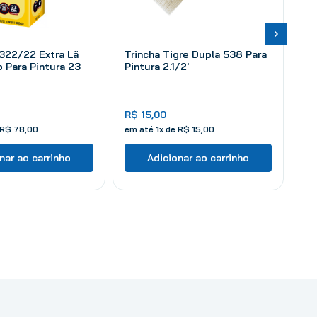
 322/22 Extra Lã
Trincha Tigre Dupla 538 Para
o Para Pintura 23
Pintura 2.1/2'
R$
15
,
00
R$
78
,
00
em até
1
x de
R$
15
,
00
nar ao carrinho
Adicionar ao carrinho