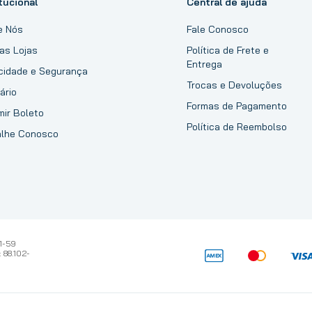
tucional
Central de ajuda
e Nós
Fale Conosco
as Lojas
Política de Frete e
Entrega
acidade e Segurança
Trocas e Devoluções
ário
Formas de Pagamento
mir Boleto
Política de Reembolso
alhe Conosco
1-59
 88.102-