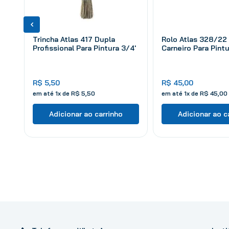
Trincha Atlas 417 Dupla
Rolo Atlas 328/22
Profissional Para Pintura 3/4'
Carneiro Para Pint
R$
5
,
50
R$
45
,
00
em até
1
x de
R$
5
,
50
em até
1
x de
R$
45
,
00
Adicionar ao carrinho
Adicionar ao c