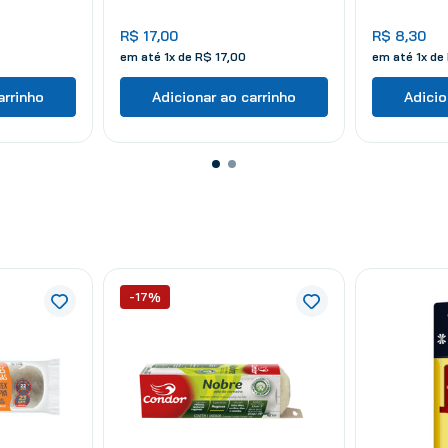
R$
17
,
00
R$
8
,
30
em até
1
x de
R$
17
,
00
em até
1
x de
arrinho
Adicionar ao carrinho
Adicio
-17%