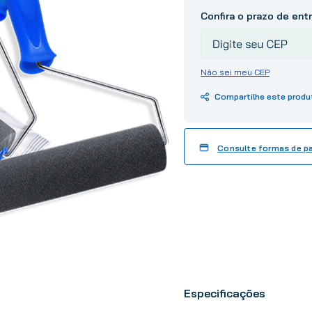
10
º
tinta
Não sei meu CEP
Consulte formas de 
Especificações