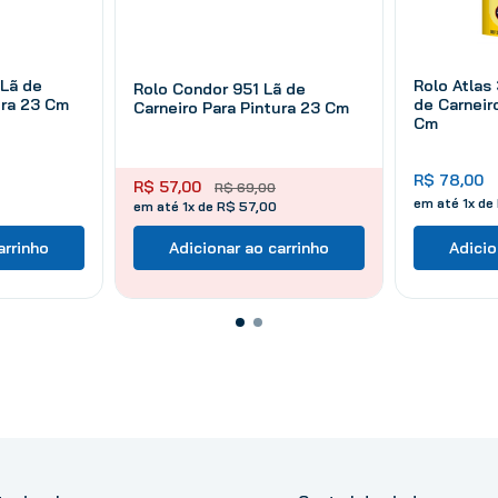
 Lã de
Rolo Atlas
Rolo Condor 951 Lã de
ura 23 Cm
de Carneir
Carneiro Para Pintura 23 Cm
Cm
R$
78
,
00
R$
57
,
00
R$
69
,
00
em até
1
x de
em até 1x de R$ 57,00
arrinho
Adicionar ao carrinho
Adicio