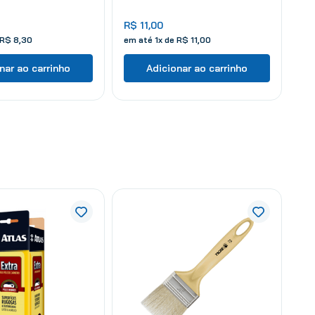
R$
11
,
00
R$
8
,
30
em até
1
x de
R$
11
,
00
nar ao carrinho
Adicionar ao carrinho