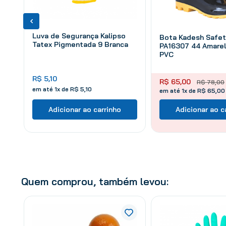
Luva de Segurança Kalipso
Bota Kadesh Safe
Tatex Pigmentada 9 Branca
PA16307 44 Amare
PVC
R$
5
,
10
R$
65
,
00
R$
78
,
00
em até
1
x de
R$
5
,
10
em até 1x de R$ 65,00
Adicionar ao carrinho
Adicionar ao c
Quem comprou, também levou: