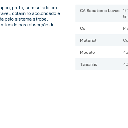
oupon, preto, com solado em
CA Sapatos e Luvas
17
rável, colarinho acolchoado e
li
a pelo sistema strobel.
m tecido para absorção do
Cor
Pr
Material
Co
Modelo
45
Tamanho
4