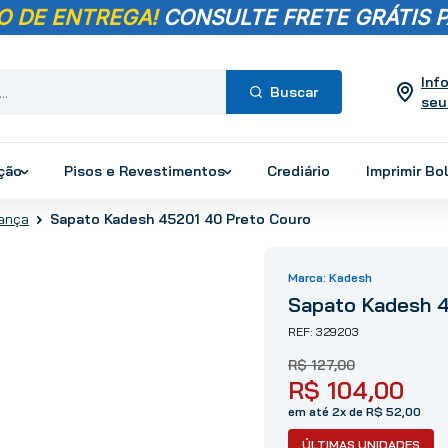
O DE ENTREGA!
CONSULTE FRETE GRÁTIS P
Inf
seu
Termos mais
buscados
ução
Pisos e Revestimentos
Crediário
Imprimir Bo
1
º
pisos
Sapato Kadesh 45201 40 Preto Couro
ança
2
º
porcelanato
3
º
piso
Kadesh
4
º
revestimento
Sapato Kadesh 
5
º
vaso sanitário
329203
6
º
torneira
R$
127
,
00
7
º
chuveiro
R$
104
,
00
8
º
cimento
em até 2x de R$ 52,00
9
º
telha
ÚLTIMAS UNIDADES