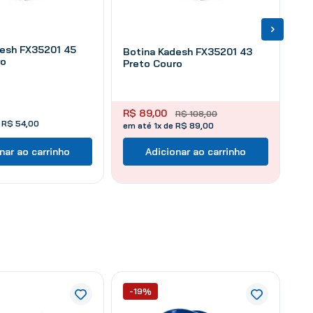
desh FX35201 45
Botina Kadesh FX35201 43
ro
Preto Couro
R$
89
,
00
R$
108
,
00
e
R$
54
,
00
em até 1x de R$ 89,00
nar ao carrinho
Adicionar ao carrinho
-19%