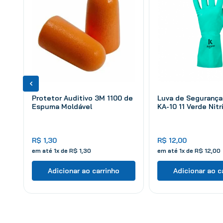
Protetor Auditivo 3M 1100 de
Luva de Segurança
Espuma Moldável
KA-10 11 Verde Nitrí
R$
1
,
30
R$
12
,
00
em até
1
x de
R$
1
,
30
em até
1
x de
R$
12
,
00
Adicionar ao carrinho
Adicionar ao c