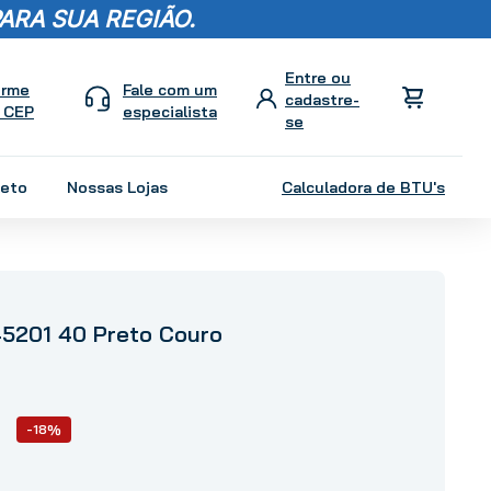
ARA SUA REGIÃO.
orme
Fale com um
 CEP
especialista
leto
Nossas Lojas
Calculadora de BTU's
45201 40 Preto Couro
-18%