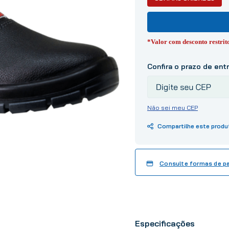
10
º
tinta
*Valor com desconto restri
Não sei meu CEP
Consulte formas de 
Especificações