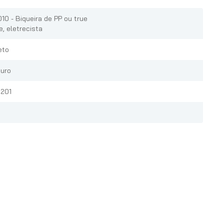
010 - Biqueira de PP ou true
ne, eletrecista
eto
uro
201
0