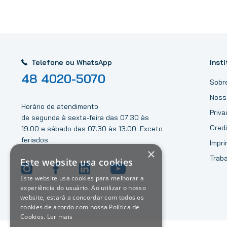
Telefone ou WhatsApp
Insti
48 4020-5070
Sobr
Noss
Horário de atendimento
Priv
de segunda à sexta-feira das 07:30 às
Credi
19:00 e sábado das 07:30 às 13:00. Exceto
feriados.
Impri
×
Trab
Este website usa cookies
Este website usa cookies para melhorar a
experiência do usuário. Ao utilizar o nosso
website, estará a concordar com todos os
cookies de acordo com nossa Política de
Cookies.
Ler mais