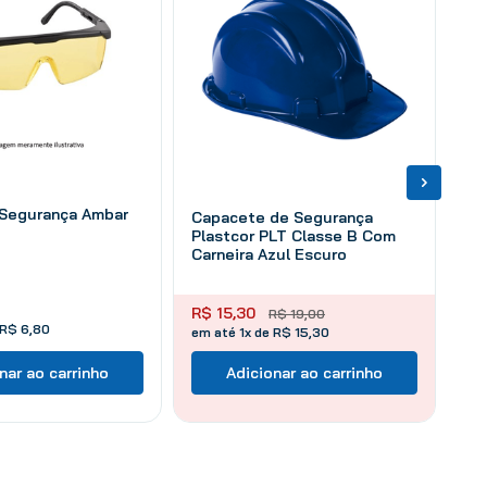
 Segurança Ambar
Capacete de Segurança
Plastcor PLT Classe B Com
Carneira Azul Escuro
R$
15
,
30
R$
19
,
00
R$
6
,
80
em até 1x de R$ 15,30
nar ao carrinho
Adicionar ao carrinho