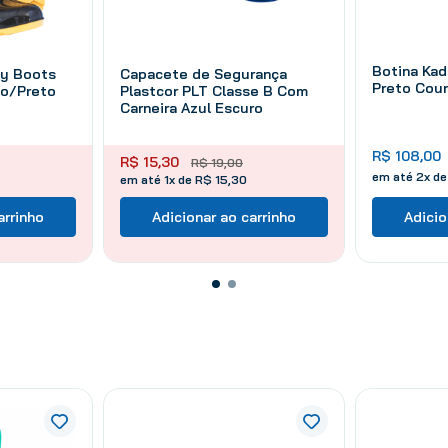
Botina Ka
ty Boots
Capacete de Segurança
Preto Cou
lo/Preto
Plastcor PLT Classe B Com
Carneira Azul Escuro
R$
108
,
00
R$
15
,
30
R$
19
,
00
em até
2
x d
em até 1x de R$ 15,30
arrinho
Adicionar ao carrinho
Adicio