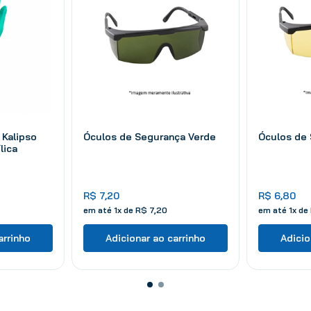
 Kalipso
Óculos de Segurança Verde
Óculos de
lica
R$
7
,
20
R$
6
,
80
em até
1
x de
R$
7
,
20
em até
1
x de
arrinho
Adicionar ao carrinho
Adicio