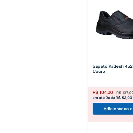
Sapato Kadesh 452
Couro
R$
104
,
00
R$
127
,
0
em até 2x de R$ 52,00
Adicionar ao c