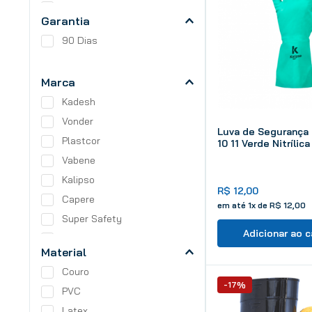
Vermelha
Garantia
Preta
90 Dias
Fumê
Marca
Kadesh
Vonder
Luva de Segurança 
Plastcor
10 11 Verde Nitrílica
Vabene
Kalipso
R$
12
,
00
Capere
em até
1
x de
R$
12
,
00
Super Safety
Adicionar ao c
Luvertex
Material
Cortag
Couro
3M
-17%
PVC
Latex