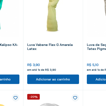
Kalipso KA-
Luva Vabene Flex G Amarela
Luva de Seg
Latex
Tatex Pigm
R$
3
,
90
R$
5
,
10
em até
1
x de
R$
3
,
90
em até
1
x de
arrinho
Adicionar ao carrinho
Adicio
-20%