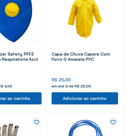
per Safety PFF2
Capa de Chuva Capere Com
 Respiratória Azul
Forro G Amarela PVC
R$
25
,
00
R$
4
,
00
em até
1
x de
R$
25
,
00
nar ao carrinho
Adicionar ao carrinho