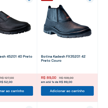
esh 45201 40 Preto
Botina Kadesh FX35201 42
Preto Couro
R$
89
,
00
R$
127
,
00
R$
108
,
00
 R$ 52,00
em até 1x de R$ 89,00
nar ao carrinho
Adicionar ao carrinho