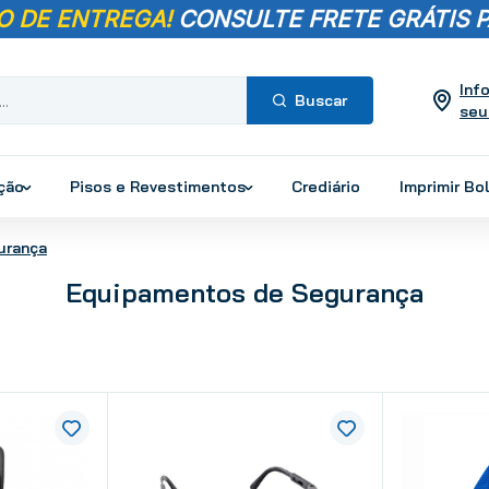
O DE ENTREGA!
CONSULTE FRETE GRÁTIS P
Inf
seu
Termos mais
buscados
ução
Pisos e Revestimentos
Crediário
Imprimir Bo
1
º
pisos
2
º
porcelanato
urança
3
º
piso
Equipamentos de Segurança
4
º
revestimento
5
º
vaso sanitário
6
º
chuveiro
7
º
cimento
8
º
torneira
9
º
telha