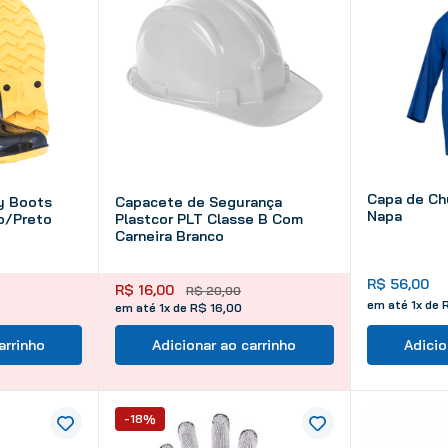
Capa de Ch
y Boots
Capacete de Segurança
Napa
o/Preto
Plastcor PLT Classe B Com
Carneira Branco
R$
56
,
00
R$
16
,
00
R$
20
,
00
em até
1
x de
em até 1x de R$ 16,00
arrinho
Adicionar ao carrinho
Adicio
-18%