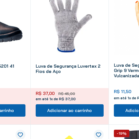
Luva de Se
201 41
Luva de Segurança Luvertex 2
Grip 9 Verm
Fios de Aço
Vulcanizad
R$
11
,
50
R$
37
,
00
R$
45
,
00
em até
1
x de
em até 1x de R$ 37,00
arrinho
Adicionar ao carrinho
Adicio
-19%