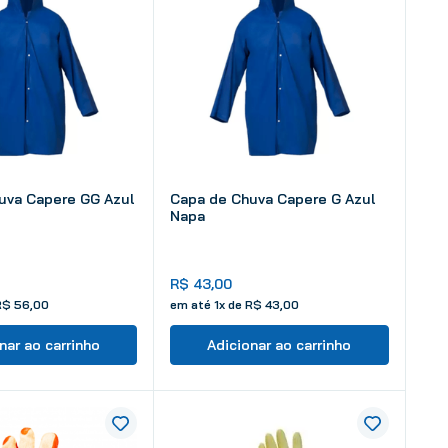
uva Capere GG Azul
Capa de Chuva Capere G Azul
Napa
R$
43
,
00
R$
56
,
00
em até
1
x de
R$
43
,
00
nar ao carrinho
Adicionar ao carrinho