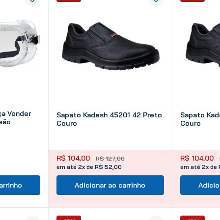
ça Vonder
Sapato Kadesh 45201 42 Preto
Sapato Kad
são
Couro
Couro
R$
104
,
00
R$
104
,
00
R$
127
,
00
em até 2x de R$ 52,00
em até 2x de
arrinho
Adicionar ao carrinho
Adicio