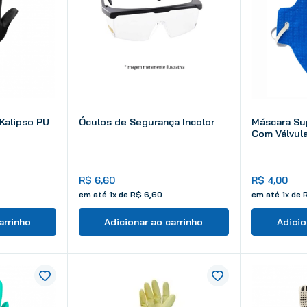
10
º
tinta
Kalipso PU
Óculos de Segurança Incolor
Máscara Su
Com Válvula
R$
6
,
60
R$
4
,
00
em até
1
x de
R$
6
,
60
em até
1
x de
arrinho
Adicionar ao carrinho
Adicio