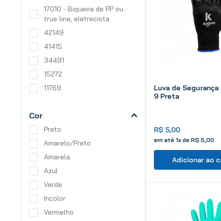
17010 - Biqueira de PP ou
true line, eletrecista
42149
41415
34491
15272
11769
Luva de Segurança 
9 Preta
Cor
Preto
R$
5
,
00
em até
1
x de
R$
5
,
00
Amarelo/Preto
Amarela
Adicionar ao c
Azul
Verde
Incolor
Vermelho