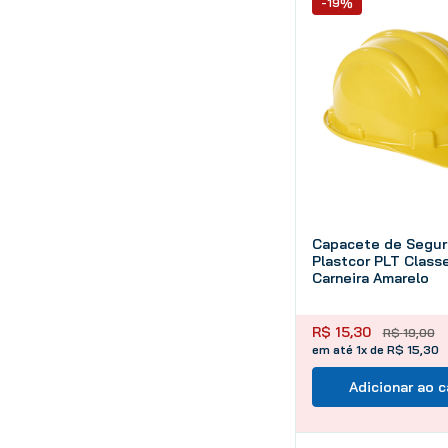
-19%
Capacete de Segur
Plastcor PLT Class
Carneira Amarelo
R$
15
,
30
R$
19
,
00
em até 1x de R$ 15,30
Adicionar ao c