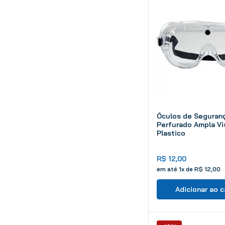
Óculos de Seguran
Perfurado Ampla Vi
Plastico
R$
12
,
00
em até
1
x de
R$
12
,
00
Adicionar ao c