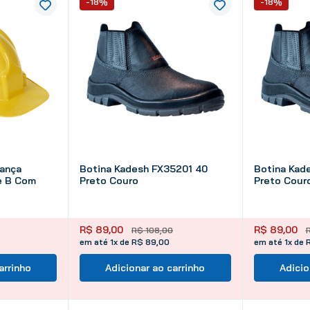
-18%
-18%
ança
Botina Kadesh FX35201 40
Botina Kad
e B Com
Preto Couro
Preto Cour
R$
89
,
00
R$
89
,
00
R$
108
,
00
em até 1x de R$ 89,00
em até 1x de 
arrinho
Adicionar ao carrinho
Adicio