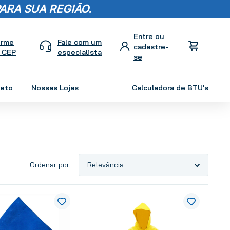
ARA SUA REGIÃO.
orme
Fale com um
 CEP
especialista
leto
Nossas Lojas
Calculadora de BTU's
Relevância