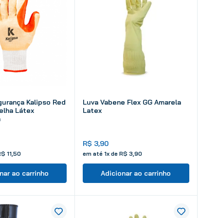
gurança Kalipso Red
Luva Vabene Flex GG Amarela
elha Látex
Latex
a
R$
3
,
90
R$
11
,
50
em até
1
x de
R$
3
,
90
nar ao carrinho
Adicionar ao carrinho