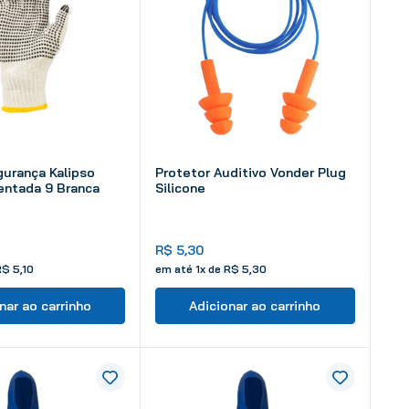
urança Kalipso
Protetor Auditivo Vonder Plug
entada 9 Branca
Silicone
R$
5
,
30
R$
5
,
10
em até
1
x de
R$
5
,
30
nar ao carrinho
Adicionar ao carrinho