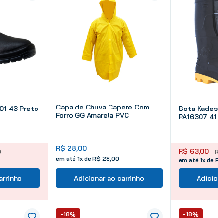
Capa de Chuva Capere Com
01 43 Preto
Bota Kades
Forro GG Amarela PVC
PA16307 41
R$
28
,
00
R$
63
,
00
0
em até
1
x de
R$
28
,
00
em até 1x de 
arrinho
Adicionar ao carrinho
Adicio
-18%
-18%