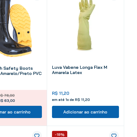
Luva Vabene Longa Flex M
h Safety Boots
Amarela Latex
 Amarelo/Preto PVC
R$
11
,
20
R$
78
,
00
em até
1
x de
R$
11
,
20
R$ 63,00
nar ao carrinho
Adicionar ao carrinho
-18%