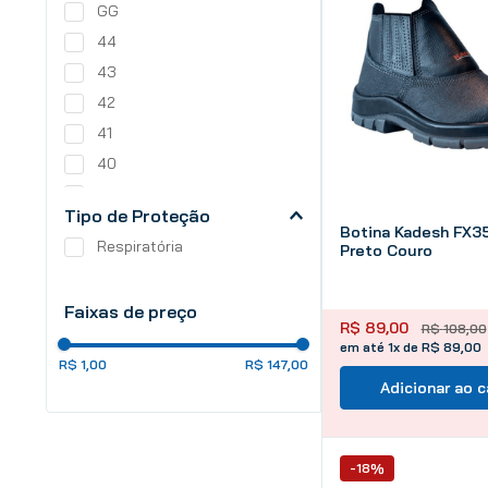
GG
44
43
42
41
40
39
Tipo de Proteção
9
Botina Kadesh FX35
Respiratória
Preto Couro
45
Faixas de preço
R$
89
,
00
R$
108
,
00
em até 1x de R$ 89,00
R$ 1,00
R$ 147,00
Adicionar ao c
-18%