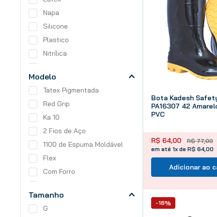
Napa
Silicone
Plastico
Nitrílica
Látex Vulcanizada
Modelo
Borracha
Tatex Pigmentada
Bota Kadesh Safet
Red Grip
PA16307 42 Amarel
PVC
Ka 10
2 Fios de Aço
R$
64
,
00
R$
77
,
00
1100 de Espuma Moldável
em até 1x de R$ 64,00
Flex
Adicionar ao c
Com Forro
Plug
Tamanho
FX35201
-18%
G
Safety Boots PA16307