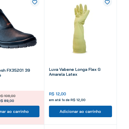
Luva Vabene Longa Flex G
esh FX35201 39
Amarela Latex
o
R$
12
,
00
R$
108
,
00
em até
1
x de
R$
12
,
00
R$ 89,00
nar ao carrinho
Adicionar ao carrinho