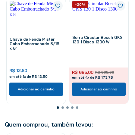
-20%
Serra Circular Bosch GKS
Chave de Fenda Mister
130 1 Disco 1300 W
Cabo Emborrachado 5/16'
x 8'
R$
12
,
50
R$
695
,
00
R$
865
,
00
em até
1
x de
R$
12
,
50
em até 4x de R$ 173,75
Adicionar ao carrinho
Adicionar ao carrinho
Quem comprou, também levou: