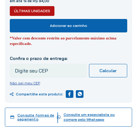
em até 1x de R$ 94,00
10
º
tinta
ÚLTIMAS UNIDADES
Adicionar ao carrinho
*Valor com desconto restrito ao parcelamento máximo acima
especificado.
Não sei meu CEP
Consulte um especialista ou
Consulte formas de
pagamento
compre pelo Whatsapp