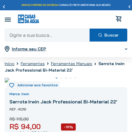
SERVIÇO PRÓPRIO DE ENTREGA!
CONSULTE FRETE GRÁTIS PARA SUA REGIÃO.
Digite a sua busca...
Informe seu CEP
Termos mais buscados
1
º
pisos
Serrote Irwin
Ferramentas
Ferramentas Manuais
2
º
porcelanato
Jack Professional Bi-Material 22'
3
º
piso
4
º
revestimento
5
º
vaso sanitário
Irwin
6
º
chuveiro
Serrote Irwin Jack Professional Bi-Material 22'
7
º
cimento
41219
8
º
torneira
R$
115
,
00
R$
94
,
00
9
º
telha
-18%