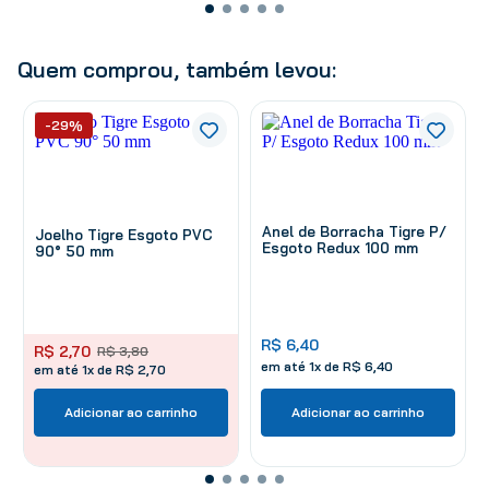
Quem comprou, também levou:
-29%
Anel de Borracha Tigre P/
Joelho Tigre Esgoto PVC
Esgoto Redux 100 mm
90° 50 mm
R$
6
,
40
R$
2
,
70
R$
3
,
80
em até
1
x de
R$
6
,
40
em até 1x de R$ 2,70
Adicionar ao carrinho
Adicionar ao carrinho