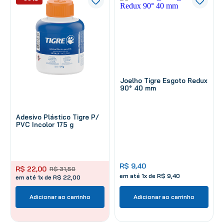
Joelho Tigre Esgoto Redux
90° 40 mm
Adesivo Plástico Tigre P/
PVC Incolor 175 g
R$
9
,
40
R$
22
,
00
R$
31
,
50
em até
1
x de
R$
9
,
40
em até 1x de R$ 22,00
Adicionar ao carrinho
Adicionar ao carrinho