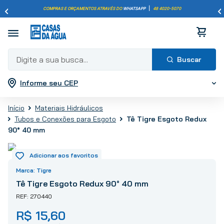
COMPRAS E ORÇAMENTOS ATRAVÉS DO
WHATSAPP
|
48 4020-5070
Digite a sua busca...
Informe seu CEP
Termos mais buscados
1
º
pisos
Materiais Hidráulicos
2
º
porcelanato
Tê Tigre Esgoto Redux
Tubos e Conexões para Esgoto
3
º
piso
90° 40 mm
4
º
revestimento
5
º
vaso sanitário
Tigre
6
º
torneira
Tê Tigre Esgoto Redux 90° 40 mm
7
º
cimento
270440
8
º
chuveiro
R$
15
,
60
9
º
telha