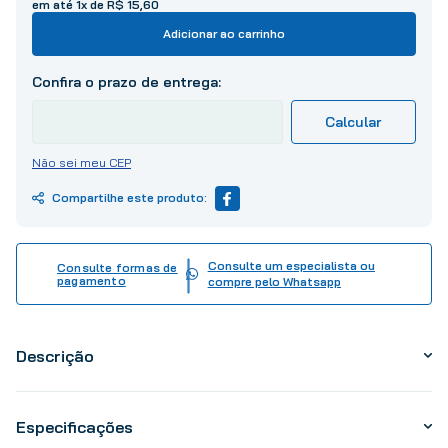
em até
1
x de
R$
15
,
60
10
º
tinta
Adicionar ao carrinho
Não sei meu CEP
Consulte um especialista ou
Consulte formas de
pagamento
compre pelo Whatsapp
Descrição
Especificações