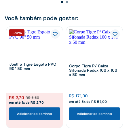
Você também pode gostar:
-29%
Joelho Tigre Esgoto PVC
Corpo Tigre P/ Caixa
90° 50 mm
Sifonada Redux 100 x 100
x 50 mm
R$
171
,
00
R$
2
,
70
R$
3
,
80
em até
3
x de
R$
57
,
00
em até 1x de R$ 2,70
Adicionar ao carrinho
Adicionar ao carrinho