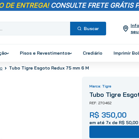
O DE ENTREGA!
CONSULTE FRETE GRÁTIS P
Inf
seu
Termos mais
buscados
ução
Pisos e Revestimentos
Crediário
Imprimir Bo
1
º
pisos
Tubo Tigre Esgoto Redux 75 mm 6 M
to
2
º
porcelanato
3
º
piso
Tigre
4
º
revestimento
Tubo Tigre Esgo
5
º
vaso sanitário
270462
6
º
torneira
R$
350
,
00
7
º
chuveiro
8
º
cimento
em até
7
x de
R$
50
,
00
9
º
telha