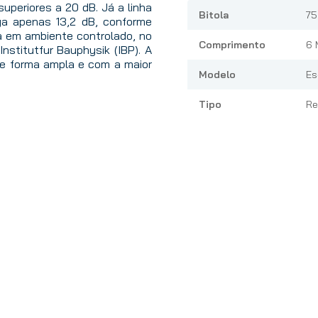
uperiores a 20 dB. Já a linha
Bitola
75
ga apenas 13,2 dB, conforme
a em ambiente controlado, no
Comprimento
6 
nstitutfur Bauphysik (IBP). A
de forma ampla e com a maior
Modelo
Es
Tipo
Re