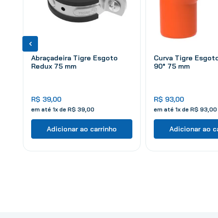
Abraçadeira Tigre Esgoto
Curva Tigre Esgot
Redux 75 mm
90° 75 mm
R$
39
,
00
R$
93
,
00
em até
1
x de
R$
39
,
00
em até
1
x de
R$
93
,
00
Adicionar ao carrinho
Adicionar ao c