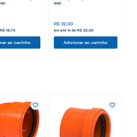
 mm
mm
R$
32
,
00
R$
19
,
70
em até
1
x de
R$
32
,
00
nar ao carrinho
Adicionar ao carrinho