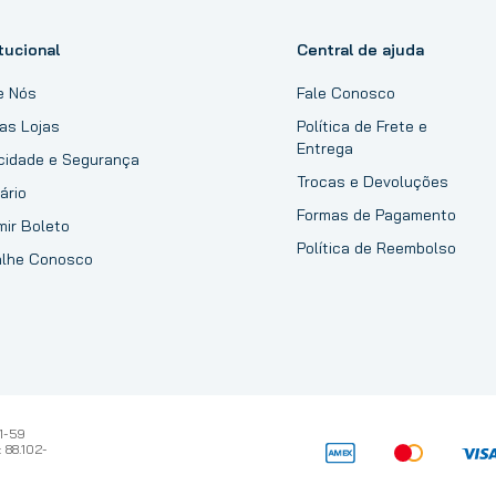
tucional
Central de ajuda
e Nós
Fale Conosco
as Lojas
Política de Frete e
Entrega
acidade e Segurança
Trocas e Devoluções
ário
Formas de Pagamento
mir Boleto
Política de Reembolso
alhe Conosco
1-59
 88.102-