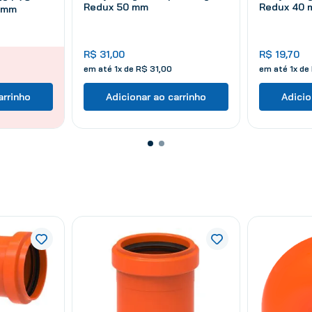
Redux 50 mm
Redux 40
0 mm
R$
31
,
00
R$
19
,
70
em até
1
x de
R$
31
,
00
em até
1
x de
arrinho
Adicionar ao carrinho
Adicio