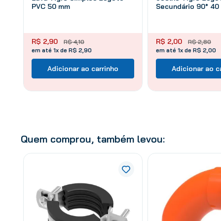
PVC 50 mm
Secundário 90° 4
R$
2
,
90
R$
2
,
00
R$
4
,
10
R$
2
,
80
em até 1x de R$ 2,90
em até 1x de R$ 2,00
Adicionar ao carrinho
Adicionar ao c
Quem comprou, também levou: