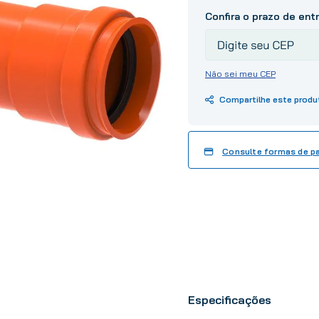
10
º
tinta
Não sei meu CEP
Consulte formas de 
Especificações