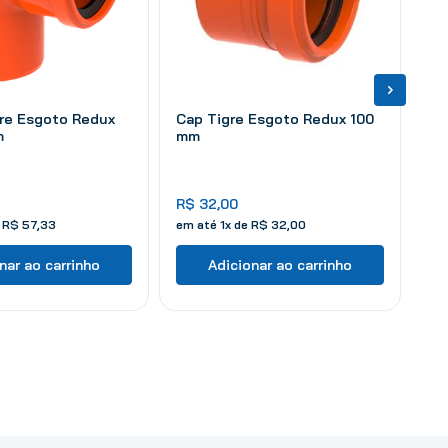
gre Esgoto Redux
Cap Tigre Esgoto Redux 100
m
mm
R$
32
,
00
e
R$
57
,
33
em até
1
x de
R$
32
,
00
nar ao carrinho
Adicionar ao carrinho