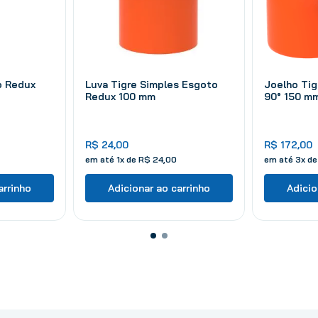
o Redux
Luva Tigre Simples Esgoto
Joelho Ti
Redux 100 mm
90° 150 m
R$
24
,
00
R$
172
,
00
em até
1
x de
R$
24
,
00
em até
3
x d
arrinho
Adicionar ao carrinho
Adicio