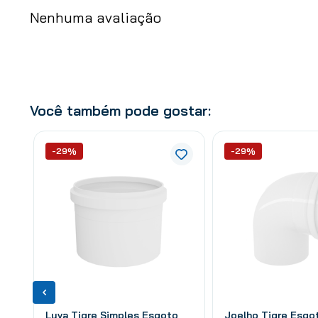
Nenhuma avaliação
Você também pode gostar:
-29%
-29%
Luva Tigre Simples Esgoto
Joelho Tigre Esgo