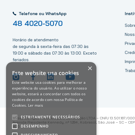
Telefone ou WhatsApp
Insti
48 4020-5070
Sobr
Noss
Horário de atendimento
Priv
de segunda à sexta-feira das 07:30 às
Credi
19:00 e sábado das 07:30 às 13:00. Exceto
feriados.
Impri
×
Trab
Este website usa cookies
Este website usa cookies para melhorar a
experiência do usuário. Ao utilizar o nosso
website, estará a concordar com todos os
cookies de acordo com nossa Política de
Cookies.
Ler mais
ESTRITAMENTE NECESSÁRIOS
Casas Da Água Materiais para Construção LTDA – CNPJ 13.501.187/000
Avenida Presidente Kennedy, nº 1284 , Kobrasol, São José – SC – CEP:
DESEMPENHO
400