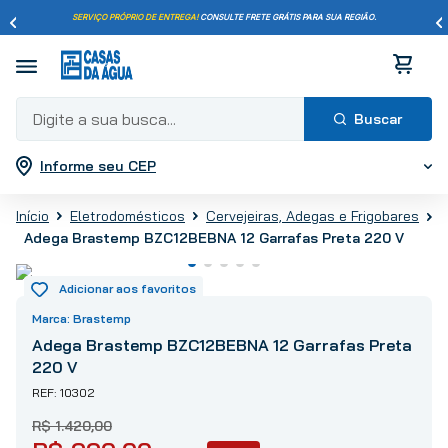
SERVIÇO PRÓPRIO DE ENTREGA!
CONSULTE FRETE GRÁTIS PARA SUA REGIÃO.
Digite a sua busca...
Informe seu CEP
Termos mais buscados
1
º
pisos
Eletrodomésticos
Cervejeiras, Adegas e Frigobares
2
º
porcelanato
Adega Brastemp BZC12BEBNA 12 Garrafas Preta 220 V
3
º
piso
4
º
revestimento
5
º
vaso sanitário
Brastemp
6
º
chuveiro
Adega Brastemp BZC12BEBNA 12 Garrafas Preta
220 V
7
º
cimento
10302
8
º
torneira
R$
1
.
420
,
00
9
º
telha