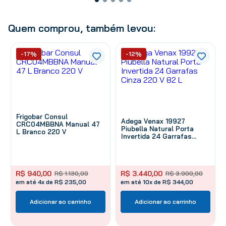
Quem comprou, também levou:
-17%
-12%
Frigobar Consul
Adega Venax 19927
CRC04MBBNA Manual 47
Piubella Natural Porta
L Branco 220 V
Invertida 24 Garrafas
Cinza 220 V 82 L
R$
940
,
00
R$
3
.
440
,
00
R$
1
.
130
,
00
R$
3
.
900
,
00
em até 4x de R$ 235,00
em até 10x de R$ 344,00
Adicionar ao carrinho
Adicionar ao carrinho