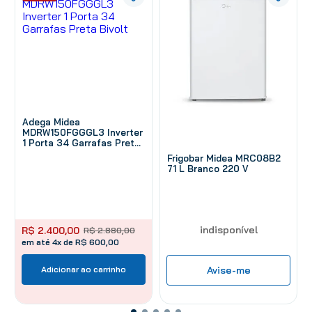
Adega Midea
MDRW150FGGGL3 Inverter
1 Porta 34 Garrafas Preta
Bivolt
Frigobar Midea MRC08B2
71 L Branco 220 V
indisponível
R$
2
.
400
,
00
R$
2
.
880
,
00
em até 4x de R$ 600,00
Adicionar ao carrinho
Avise-me