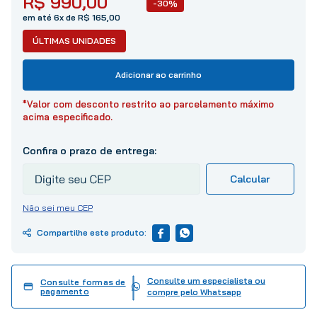
R$
990
,
00
-30%
10
º
tinta
em até 6x de R$ 165,00
ÚLTIMAS UNIDADES
Adicionar ao carrinho
*Valor com desconto restrito ao parcelamento máximo
acima especificado.
Não sei meu CEP
Consulte um especialista ou
Consulte formas de
pagamento
compre pelo Whatsapp