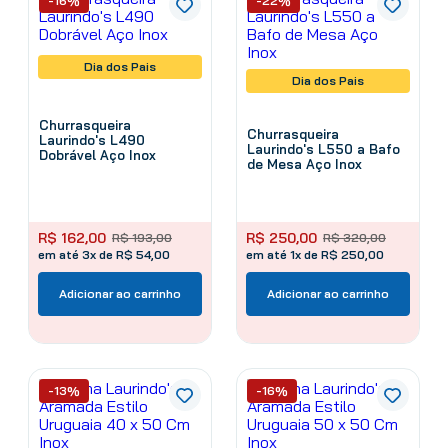
-16%
-22%
Dia dos Pais
Dia dos Pais
Churrasqueira
Churrasqueira
Laurindo's L490
Laurindo's L550 a Bafo
Dobrável Aço Inox
de Mesa Aço Inox
R$
162
,
00
R$
250
,
00
R$
193
,
00
R$
320
,
00
em até 3x de R$ 54,00
em até 1x de R$ 250,00
Adicionar ao carrinho
Adicionar ao carrinho
-13%
-16%