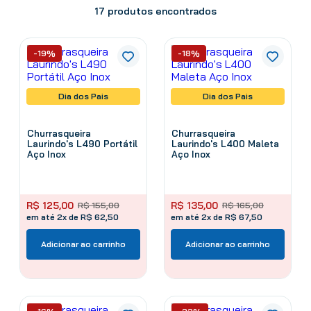
17
produtos
-19%
-18%
Dia dos Pais
Dia dos Pais
Churrasqueira
Churrasqueira
Laurindo's L490 Portátil
Laurindo's L400 Maleta
Aço Inox
Aço Inox
R$
125
,
00
R$
135
,
00
R$
155
,
00
R$
165
,
00
em até 2x de R$ 62,50
em até 2x de R$ 67,50
Adicionar ao carrinho
Adicionar ao carrinho