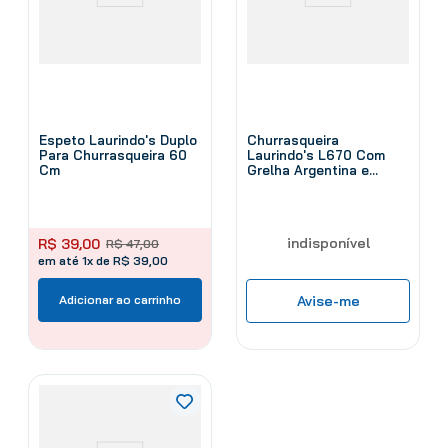
Espeto Laurindo's Duplo
Churrasqueira
Para Churrasqueira 60
Laurindo's L670 Com
Cm
Grelha Argentina e
Chapa Aço Inox
indisponível
R$
39
,
00
R$
47
,
00
em até 1x de R$ 39,00
Adicionar ao carrinho
Avise-me