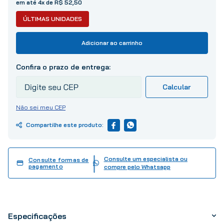
em até
4
x de
R$
52
,
50
10
º
tinta
ÚLTIMAS UNIDADES
Adicionar ao carrinho
Não sei meu CEP
Consulte um especialista ou
Consulte formas de
pagamento
compre pelo Whatsapp
Especificações