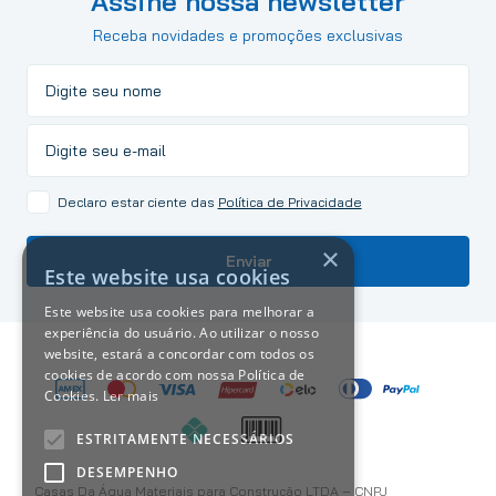
Assine nossa newsletter
Receba novidades e promoções exclusivas
Declaro estar ciente das
Política de Privacidade
×
Enviar
Este website usa cookies
Este website usa cookies para melhorar a
experiência do usuário. Ao utilizar o nosso
website, estará a concordar com todos os
cookies de acordo com nossa Política de
Cookies.
Ler mais
ESTRITAMENTE NECESSÁRIOS
DESEMPENHO
Casas Da Água Materiais para Construção LTDA – CNPJ