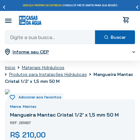
SERVIÇO PRÓPRIO DE ENTREGA!
CONSULTE FRETE GRÁTIS PARA SUA REGIÃO.
Digite a sua busca...
Informe seu CEP
Termos mais buscados
1
º
pisos
Materiais Hidráulicos
2
º
porcelanato
Produtos para Instalações Hidráulicas
Mangueira Mantac
3
º
piso
Cristal 1/2' x 1,5 mm 50 M
4
º
revestimento
5
º
vaso sanitário
Mantac
6
º
chuveiro
Mangueira Mantac Cristal 1/2' x 1,5 mm 50 M
7
º
cimento
261667
8
º
torneira
R$
210
,
00
9
º
telha