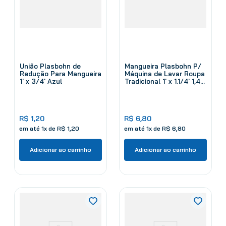
União Plasbohn de
Mangueira Plasbohn P/
Redução Para Mangueira
Máquina de Lavar Roupa
1' x 3/4' Azul
Tradicional 1' x 1.1/4' 1,4
M
R$
1
,
20
R$
6
,
80
em até
1
x de
R$
1
,
20
em até
1
x de
R$
6
,
80
Adicionar ao carrinho
Adicionar ao carrinho