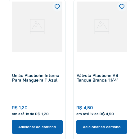
União Plasbohn Interna
Válvula Plasbohn V9
Para Mangueira 1' Azul
Tanque Branca 1.1/4'
R$
1
,
20
R$
4
,
50
em até
1
x de
R$
1
,
20
em até
1
x de
R$
4
,
50
Adicionar ao carrinho
Adicionar ao carrinho