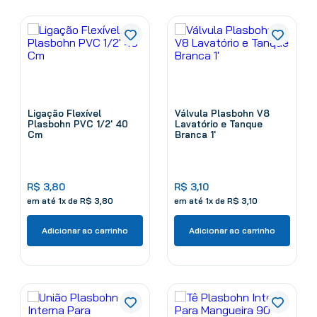
Ligação Flexível
Válvula Plasbohn V8
Plasbohn PVC 1/2' 40
Lavatório e Tanque
Cm
Branca 1'
R$
3
,
80
R$
3
,
10
em até
1
x de
R$
3
,
80
em até
1
x de
R$
3
,
10
Adicionar ao carrinho
Adicionar ao carrinho