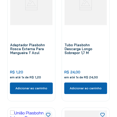
Adaptador Plasbohn
Tubo Plasbohn
Rosca Externa Para
Descarga Longo
Mangueira 1' Azul
Sobrepor 1,7 M
R$
1
,
20
R$
24
,
00
em até
1
x de
R$
1
,
20
em até
1
x de
R$
24
,
00
Adicionar ao carrinho
Adicionar ao carrinho