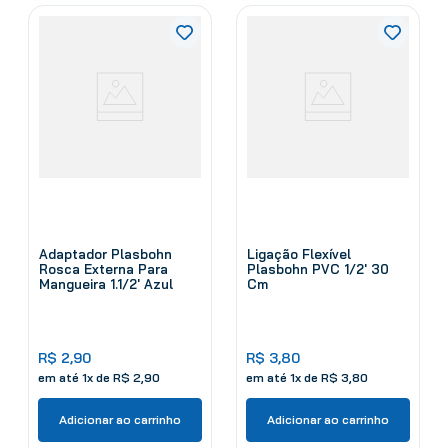
Adaptador Plasbohn
Ligação Flexível
Rosca Externa Para
Plasbohn PVC 1/2' 30
Mangueira 1.1/2' Azul
Cm
R$
2
,
90
R$
3
,
80
em até
1
x de
R$
2
,
90
em até
1
x de
R$
3
,
80
Adicionar ao carrinho
Adicionar ao carrinho