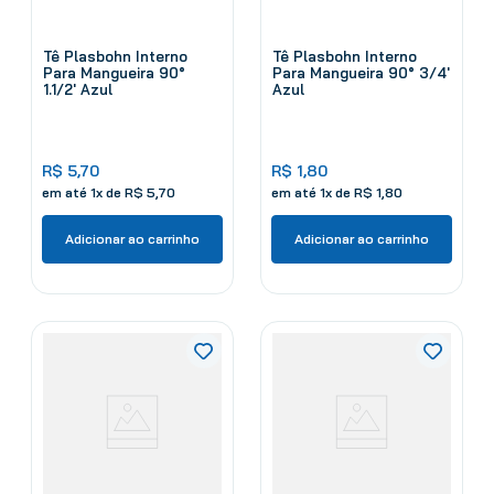
Tê Plasbohn Interno
Tê Plasbohn Interno
Para Mangueira 90°
Para Mangueira 90° 3/4'
1.1/2' Azul
Azul
R$
5
,
70
R$
1
,
80
em até
1
x de
R$
5
,
70
em até
1
x de
R$
1
,
80
Adicionar ao carrinho
Adicionar ao carrinho