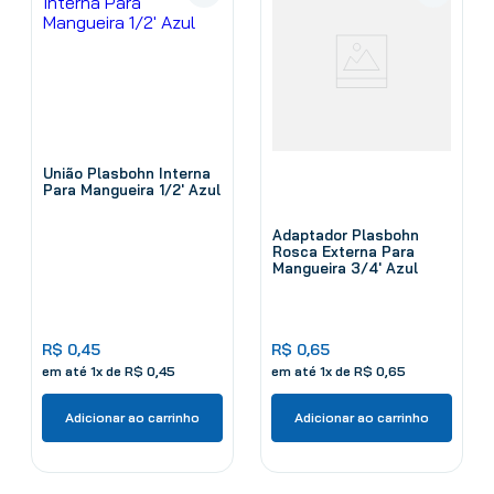
União Plasbohn Interna
Para Mangueira 1/2' Azul
Adaptador Plasbohn
Rosca Externa Para
Mangueira 3/4' Azul
R$
0
,
45
R$
0
,
65
em até
1
x de
R$
0
,
45
em até
1
x de
R$
0
,
65
Adicionar ao carrinho
Adicionar ao carrinho