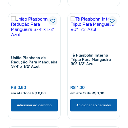
Tê Plasbohn Interno
União Plasbohn de
Triplo Para Mangueira
Redução Para Mangueira
90° 1/2' Azul
3/4' x 1/2' Azul
R$
0
,
60
R$
1
,
00
em até
1
x de
R$
0
,
60
em até
1
x de
R$
1
,
00
Adicionar ao carrinho
Adicionar ao carrinho