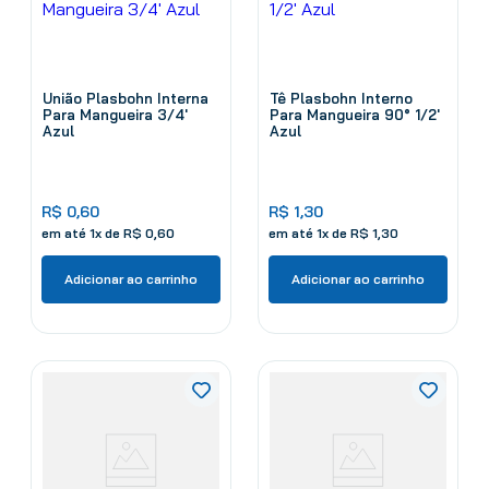
União Plasbohn Interna
Tê Plasbohn Interno
Para Mangueira 3/4'
Para Mangueira 90° 1/2'
Azul
Azul
R$
0
,
60
R$
1
,
30
em até
1
x de
R$
0
,
60
em até
1
x de
R$
1
,
30
Adicionar ao carrinho
Adicionar ao carrinho