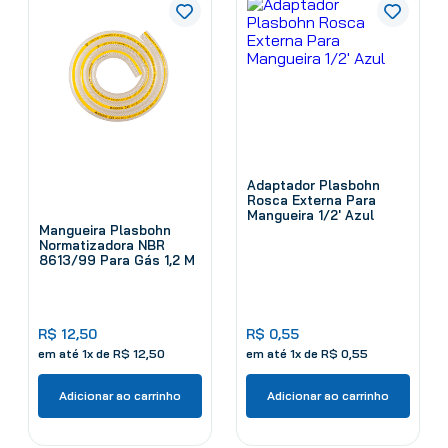
Adaptador Plasbohn
Rosca Externa Para
Mangueira 1/2' Azul
Mangueira Plasbohn
Normatizadora NBR
8613/99 Para Gás 1,2 M
R$
12
,
50
R$
0
,
55
em até
1
x de
R$
12
,
50
em até
1
x de
R$
0
,
55
Adicionar ao carrinho
Adicionar ao carrinho