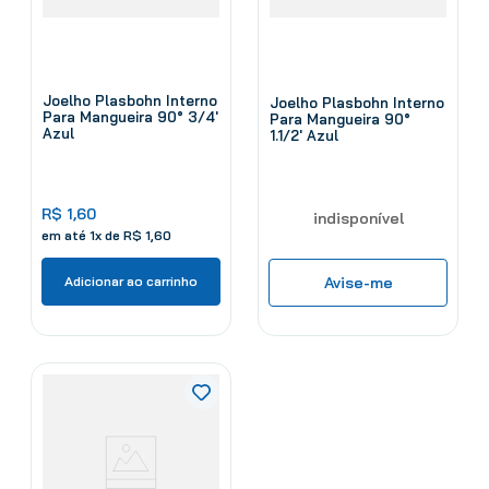
Joelho Plasbohn Interno
Joelho Plasbohn Interno
Para Mangueira 90° 3/4'
Para Mangueira 90°
Azul
1.1/2' Azul
R$
1
,
60
indisponível
em até
1
x de
R$
1
,
60
Avise-me
Adicionar ao carrinho