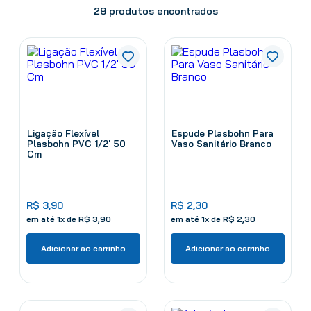
29
produtos
Ligação Flexível
Espude Plasbohn Para
Plasbohn PVC 1/2' 50
Vaso Sanitário Branco
Cm
R$
3
,
90
R$
2
,
30
em até
1
x de
R$
3
,
90
em até
1
x de
R$
2
,
30
Adicionar ao carrinho
Adicionar ao carrinho