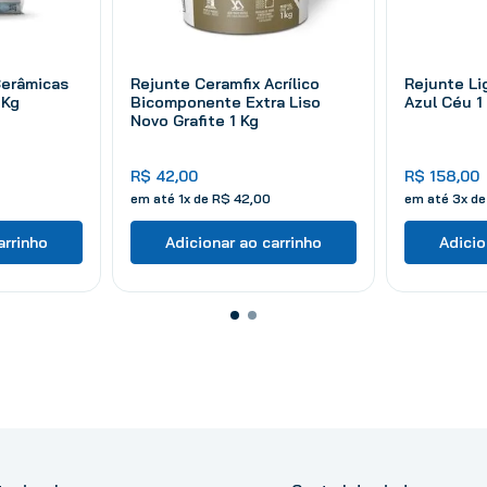
Cerâmicas
Rejunte Ceramfix Acrílico
Rejunte L
 Kg
Bicomponente Extra Liso
Azul Céu 1
Novo Grafite 1 Kg
R$
42
,
00
R$
158
,
00
em até
1
x de
R$
42
,
00
em até
3
x d
arrinho
Adicionar ao carrinho
Adicio