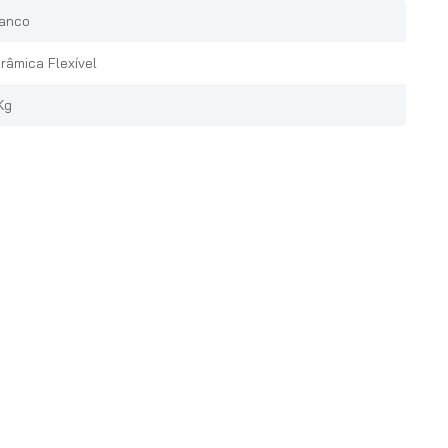
anco
râmica Flexível
Kg