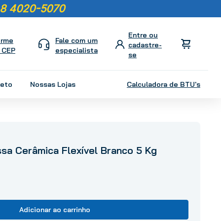
8 4020-5070
orme
Fale com um
 CEP
especialista
leto
Nossas Lojas
Calculadora de BTU's
sa Cerâmica Flexível Branco 5 Kg
Adicionar ao carrinho