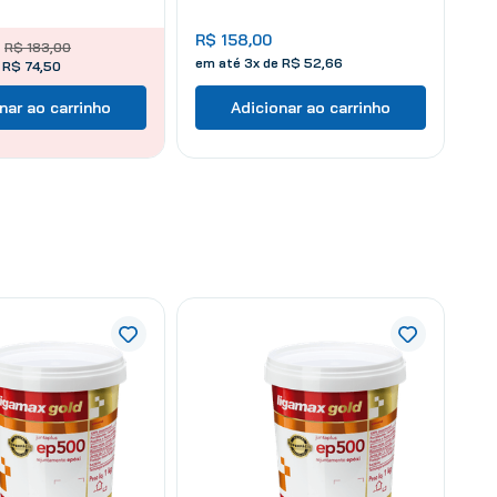
R$
158
,
00
R$
183
,
00
em até
3
x de
R$
52
,
66
 R$ 74,50
nar ao carrinho
Adicionar ao carrinho