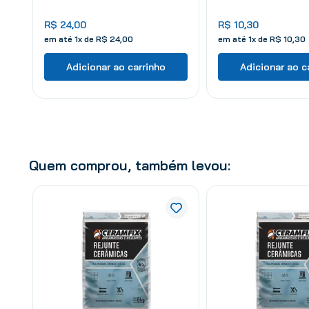
R$
24
,
00
R$
10
,
30
em até
1
x de
R$
24
,
00
em até
1
x de
R$
10
,
30
Adicionar ao carrinho
Adicionar ao c
Quem comprou, também levou: