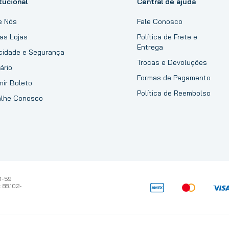
tucional
Central de ajuda
e Nós
Fale Conosco
as Lojas
Política de Frete e
Entrega
acidade e Segurança
Trocas e Devoluções
ário
Formas de Pagamento
mir Boleto
Política de Reembolso
alhe Conosco
1-59
 88.102-