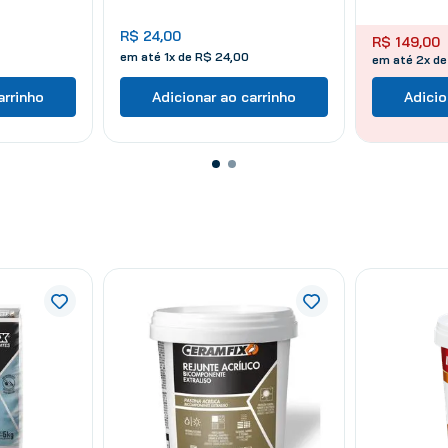
R$
24
,
00
R$
149
,
00
em até
1
x de
R$
24
,
00
em até 2x de
arrinho
Adicionar ao carrinho
Adicio