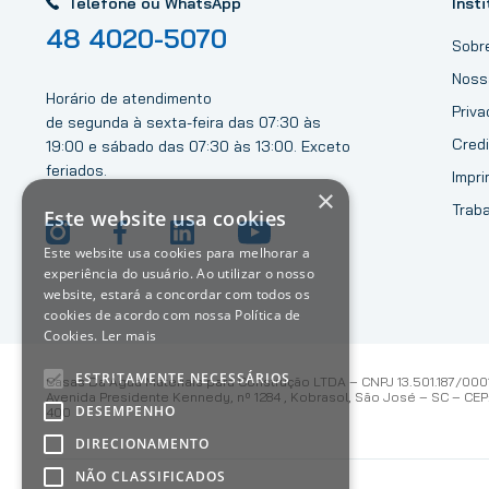
Telefone ou WhatsApp
Insti
48 4020-5070
Sobr
Noss
Horário de atendimento
Priv
de segunda à sexta-feira das 07:30 às
Credi
19:00 e sábado das 07:30 às 13:00. Exceto
feriados.
Impri
×
Trab
Este website usa cookies
Este website usa cookies para melhorar a
experiência do usuário. Ao utilizar o nosso
website, estará a concordar com todos os
cookies de acordo com nossa Política de
Cookies.
Ler mais
ESTRITAMENTE NECESSÁRIOS
Casas Da Água Materiais para Construção LTDA – CNPJ 13.501.187/000
Avenida Presidente Kennedy, nº 1284 , Kobrasol, São José – SC – CEP:
DESEMPENHO
400
DIRECIONAMENTO
NÃO CLASSIFICADOS