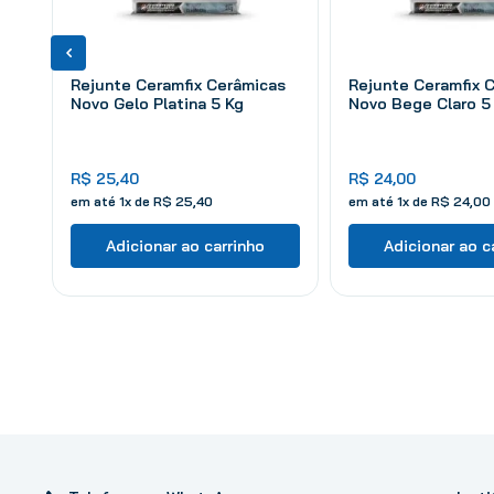
Rejunte Ceramfix Cerâmicas
Rejunte Ceramfix 
Novo Gelo Platina 5 Kg
Novo Bege Claro 5
R$
25
,
40
R$
24
,
00
em até
1
x de
R$
25
,
40
em até
1
x de
R$
24
,
00
Adicionar ao carrinho
Adicionar ao c