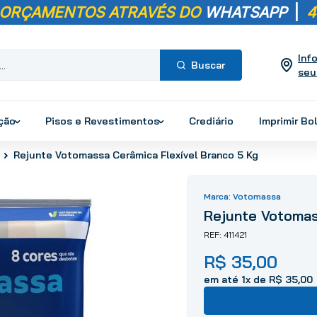
 ORÇAMENTOS ATRAVÉS DO
WHATSAPP
|
4
Inf
seu
Termos mais
buscados
ução
Pisos e Revestimentos
Crediário
Imprimir Bo
1
º
pisos
Rejunte Votomassa Cerâmica Flexível Branco 5 Kg
2
º
porcelanato
3
º
piso
Votomassa
4
º
revestimento
Rejunte Votomas
5
º
vaso sanitário
411421
6
º
torneira
R$
35
,
00
7
º
cimento
8
º
chuveiro
em até
1
x de
R$
35
,
00
9
º
telha