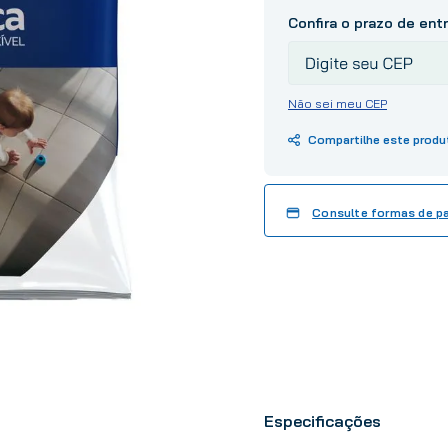
10
º
tinta
Não sei meu CEP
Consulte formas de 
Especificações