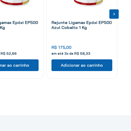
igamax Epóxi EP500
Rejunte Ligamax Epóxi EP500
 Kg
Azul Cobalto 1 Kg
R$
175
,
00
e
R$
52
,
66
em até
3
x de
R$
58
,
33
nar ao carrinho
Adicionar ao carrinho