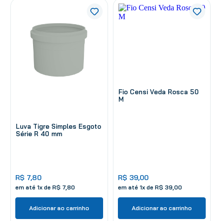
Fio Censi Veda Rosca 50
M
Luva Tigre Simples Esgoto
Série R 40 mm
R$
7
,
80
R$
39
,
00
em até
1
x de
R$
7
,
80
em até
1
x de
R$
39
,
00
Adicionar ao carrinho
Adicionar ao carrinho