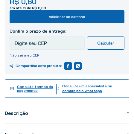
R$
0
,
60
10
º
tinta
em até
1
x de
R$
0
,
60
Adicionar ao carrinho
Não sei meu CEP
Consulte um especialista ou
Consulte formas de
pagamento
compre pelo Whatsapp
Descrição