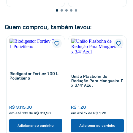
Quem comprou, também levou:
Biodigestor Fortlev 700 L
União Plasbohn de
Polietileno
Redução Para Mangueira 1'
x 3/4' Azul
R$
3
.
115
,
00
R$
1
,
20
em até
10
x de
R$
311
,
50
em até
1
x de
R$
1
,
20
Adicionar ao carrinho
Adicionar ao carrinho