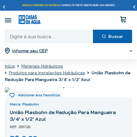
SERVIÇO PRÓPRIO DE ENTREGA!
CONSULTE FRETE GRÁTIS PARA SUA REGIÃO.
Digite a sua busca...
Informe seu CEP
Termos mais buscados
1
º
pisos
Materiais Hidráulicos
2
º
porcelanato
União Plasbohn de
Produtos para Instalações Hidráulicas
3
º
piso
Redução Para Mangueira 3/4' x 1/2' Azul
4
º
revestimento
5
º
vaso sanitário
Plasbohn
6
º
chuveiro
União Plasbohn de Redução Para Mangueira
7
º
cimento
3/4' x 1/2' Azul
8
º
torneira
261726
9
º
telha