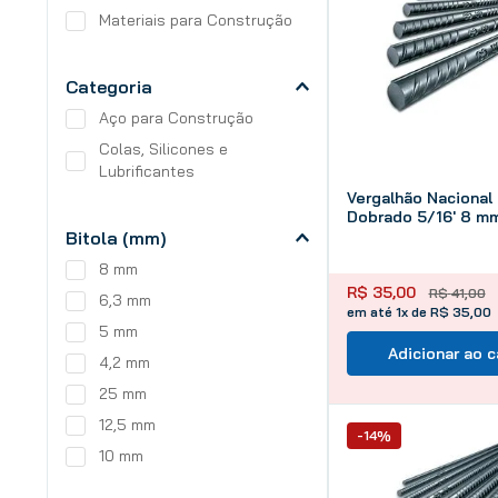
Materiais para Construção
Categoria
Aço para Construção
Colas, Silicones e
Lubrificantes
Vergalhão Nacional
Dobrado 5/16' 8 mm
Bitola (mm)
8 mm
R$
35
,
00
R$
41
,
00
6,3 mm
em até 1x de R$ 35,00
5 mm
Adicionar ao c
4,2 mm
25 mm
12,5 mm
-14%
10 mm