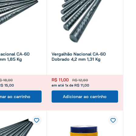
Nacional CA-60
Vergalhão Nacional CA-60
mm 1,85 Kg
Dobrado 4,2 mm 1,31 Kg
R$
11
,
00
$
18
,
00
R$
12
,
60
R$ 15,00
em até 1x de R$ 11,00
nar ao carrinho
Adicionar ao carrinho