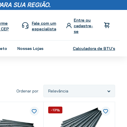
ARA SUA REGIÃO.
orme
Fale com um
 CEP
especialista
leto
Nossas Lojas
Calculadora de BTU's
Relevância
-13%