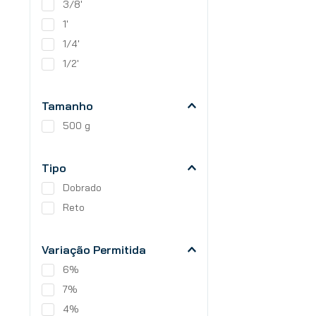
3/8'
1'
1/4'
1/2'
Tamanho
500 g
Tipo
Dobrado
Reto
Variação Permitida
6%
7%
4%