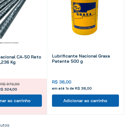
Lubrificante Nacional Graxa
Nacional CA-50 Reto
Patente 500 g
,236 Kg
R$
38
,
00
R$
379
,
00
em até
1
x de
R$
38
,
00
R$ 324,00
nar ao carrinho
Adicionar ao carrinho
utos