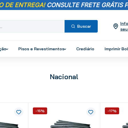
O DE ENTREGA!
CONSULTE FRETE GRÁTIS P
Inf
seu
Termos mais
buscados
ução
Pisos e Revestimentos
Crediário
Imprimir Bo
1
º
pisos
2
º
porcelanato
3
º
piso
Nacional
4
º
revestimento
5
º
vaso sanitário
6
º
chuveiro
7
º
cimento
-15%
-17%
8
º
torneira
9
º
telha