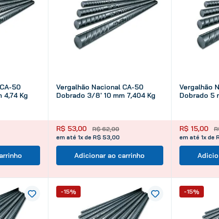
10
º
tinta
 CA-50
Vergalhão Nacional CA-50
Vergalhão 
 4,74 Kg
Dobrado 3/8' 10 mm 7,404 Kg
Dobrado 5 
R$
53
,
00
R$
15
,
00
R$
62
,
00
R
em até 1x de R$ 53,00
em até 1x de 
arrinho
Adicionar ao carrinho
Adicio
-15%
-15%