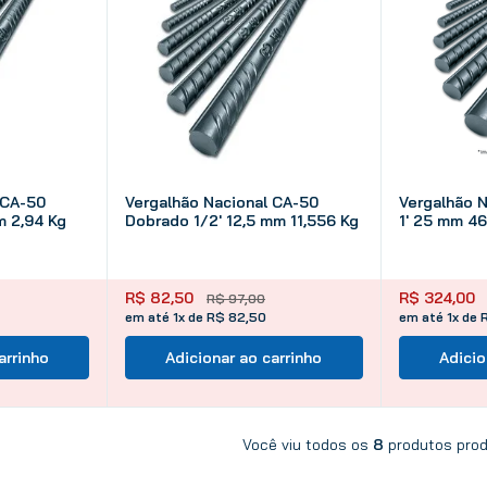
 CA-50
Vergalhão Nacional CA-50
Vergalhão 
m 2,94 Kg
Dobrado 1/2' 12,5 mm 11,556 Kg
1' 25 mm 46
R$
82
,
50
R$
324
,
00
R$
97
,
00
em até 1x de R$ 82,50
em até 1x de 
arrinho
Adicionar ao carrinho
Adicio
Você viu todos os
8
prod