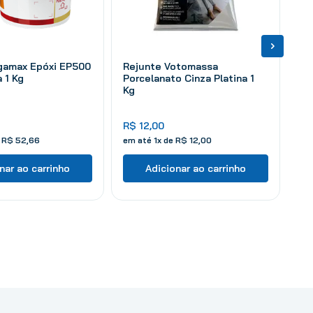
igamax Epóxi EP500
Rejunte Votomassa
 1 Kg
Porcelanato Cinza Platina 1
Kg
R$
12
,
00
e
R$
52
,
66
em até
1
x de
R$
12
,
00
nar ao carrinho
Adicionar ao carrinho