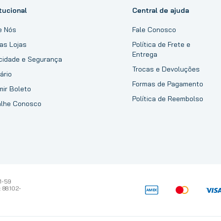
tucional
Central de ajuda
e Nós
Fale Conosco
as Lojas
Política de Frete e
Entrega
acidade e Segurança
Trocas e Devoluções
ário
Formas de Pagamento
mir Boleto
Política de Reembolso
alhe Conosco
1-59
 88.102-