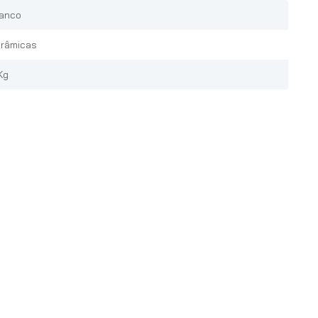
anco
râmicas
Kg