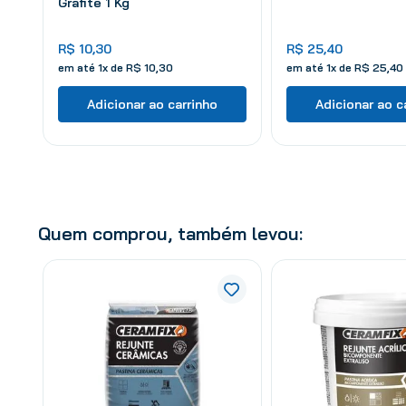
Grafite 1 Kg
R$
10
,
30
R$
25
,
40
em até
1
x de
R$
10
,
30
em até
1
x de
R$
25
,
40
Adicionar ao carrinho
Adicionar ao c
Quem comprou, também levou: