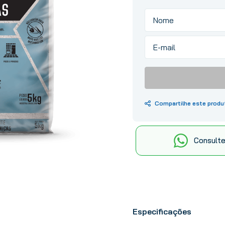
10
º
tinta
Consulte
Especificações