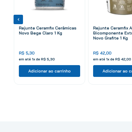
Rejunte Ceramfix Cerâmicas
Rejunte Ceramfix A
Novo Bege Claro 1 Kg
Bicomponente Extr
Novo Grafite 1 Kg
R$
5
,
30
R$
42
,
00
em até
1
x de
R$
5
,
30
em até
1
x de
R$
42
,
00
Adicionar ao carrinho
Adicionar ao c