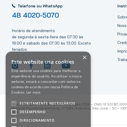
Telefone ou WhatsApp
Insti
48 4020-5070
Sobr
Noss
Horário de atendimento
Priv
de segunda à sexta-feira das 07:30 às
Credi
19:00 e sábado das 07:30 às 13:00. Exceto
feriados.
Impri
×
Trab
Este website usa cookies
Este website usa cookies para melhorar a
experiência do usuário. Ao utilizar o nosso
website, estará a concordar com todos os
cookies de acordo com nossa Política de
Cookies.
Ler mais
ESTRITAMENTE NECESSÁRIOS
Casas Da Água Materiais para Construção LTDA – CNPJ 13.501.187/000
Avenida Presidente Kennedy, nº 1284 , Kobrasol, São José – SC – CEP:
DESEMPENHO
400
DIRECIONAMENTO