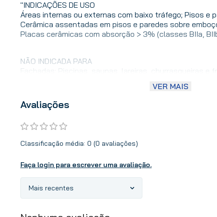
"INDICAÇÕES DE USO
Áreas internas ou externas com baixo tráfego; Pisos e 
Cerâmica assentadas em pisos e paredes sobre emboço
Placas cerâmicas com absorção > 3% (classes BIIa, BIIb 
NÃO INDICADA PARA
Fachadas; Piscinas, saunas, lareiras, churrasqueiras e fr
aquecidas; Áreas de alto tráfego de pessoas ou veículos
VER MAIS
sobre rejunte; Porcelanatos, pedras naturais, blocos de 
porcelana; Rejuntamento de cerâmicas tipo “quarter” o
Avaliações
sulcos na superfície de placas;"
O Rejunte Cerâmicas é uma argamassa para rejuntame
largas e estreitas (2 a 10 mm). Não contém areia em
Classificação média: 0
(0 avaliações)
oferece um acabamento liso e cores uniformes.
Faça login para escrever uma avaliação.
Mais recentes