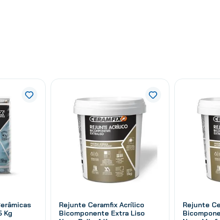
Cerâmicas
Rejunte Ceramfix Acrílico
Rejunte Ce
5 Kg
Bicomponente Extra Liso
Bicompone