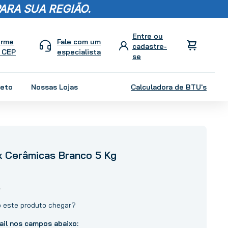
ARA SUA REGIÃO.
orme
Fale com um
 CEP
especialista
leto
Nossas Lojas
Calculadora de BTU's
x Cerâmicas Branco 5 Kg