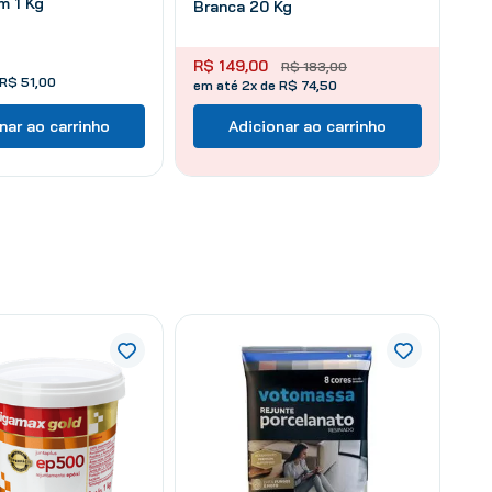
m 1 Kg
Branca 20 Kg
R$
149
,
00
R$
183
,
00
R$
51
,
00
em até 2x de R$ 74,50
nar ao carrinho
Adicionar ao carrinho