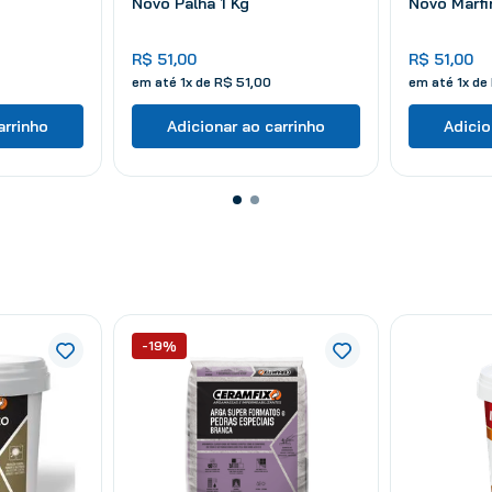
Novo Palha 1 Kg
Novo Marfi
R$
51
,
00
R$
51
,
00
em até
1
x de
R$
51
,
00
em até
1
x de
arrinho
Adicionar ao carrinho
Adicio
-19%