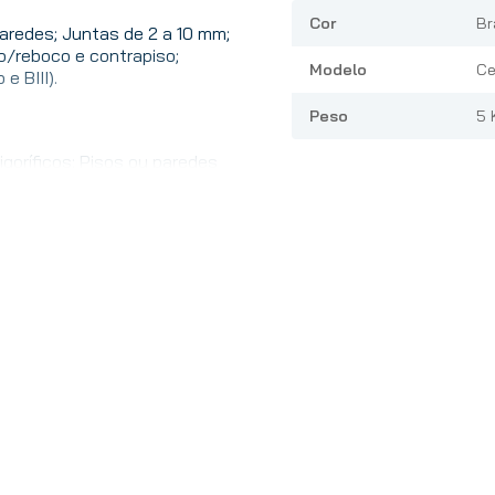
Cor
Br
paredes; Juntas de 2 a 10 mm;
/reboco e contrapiso;
Modelo
Ce
e BIII).
Peso
5 
igoríficos; Pisos ou paredes
; Aplicação tipo rejunte
vidro, pastilhas de vidro ou
u qualquer preenchimento de
nto de cerâmicas com juntas
 sua composição e por isso,