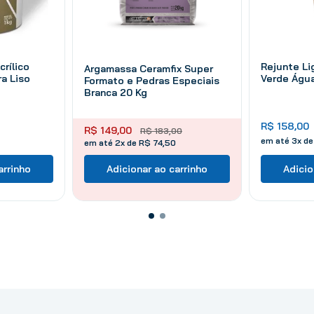
crílico
Rejunte L
Argamassa Ceramfix Super
a Liso
Verde Água
Formato e Pedras Especiais
Branca 20 Kg
R$
158
,
00
R$
149
,
00
R$
183
,
00
em até
3
x d
em até 2x de R$ 74,50
arrinho
Adicionar ao carrinho
Adicio