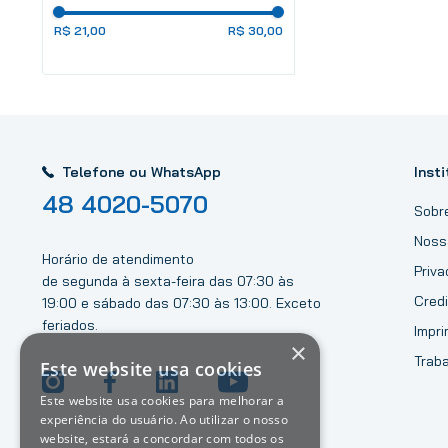
R$ 21,00
R$ 30,00
Telefone ou WhatsApp
Insti
48 4020-5070
Sobr
Noss
Horário de atendimento
Priv
de segunda à sexta-feira das 07:30 às
Credi
19:00 e sábado das 07:30 às 13:00. Exceto
feriados.
Impri
×
Trab
Este website usa cookies
Este website usa cookies para melhorar a
experiência do usuário. Ao utilizar o nosso
website, estará a concordar com todos os