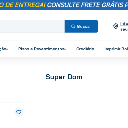
O DE ENTREGA!
CONSULTE FRETE GRÁTIS P
Inf
seu
Termos mais
buscados
ução
Pisos e Revestimentos
Crediário
Imprimir Bo
1
º
pisos
2
º
porcelanato
3
º
piso
Super Dom
4
º
revestimento
5
º
vaso sanitário
6
º
torneira
7
º
cimento
8
º
chuveiro
9
º
telha