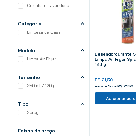
Cozinha e Lavanderia
Categoria
Limpeza da Casa
Modelo
Desengordurante 
Limpa Air Fryer
Limpa Air Fryer Spr
120 g
Tamanho
R$
21
,
50
250 ml / 120 g
em até
1
x de
R$
21
,
50
Adicionar ao c
Tipo
Spray
Faixas de preço