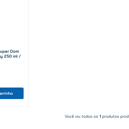
10
º
tinta
Super Dom
ay 250 ml /
arrinho
Você viu todos os
1
prod